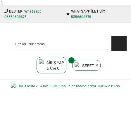
"');
DESTEK
Whatsapp
WHATSAPP İLETİŞİM
05359609675
5359609675
GİRİŞ YAP
SEPETİM
& Üye Ol