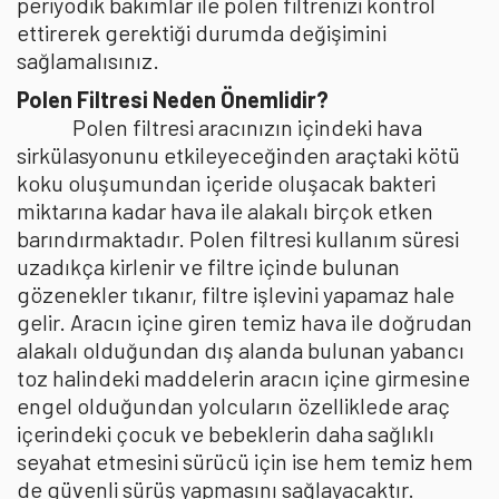
periyodik bakımlar ile polen filtrenizi kontrol
ettirerek gerektiği durumda değişimini
sağlamalısınız.
Polen Filtresi Neden Önemlidir?
Polen filtresi aracınızın içindeki hava
sirkülasyonunu etkileyeceğinden araçtaki kötü
koku oluşumundan içeride oluşacak bakteri
miktarına kadar hava ile alakalı birçok etken
barındırmaktadır. Polen filtresi kullanım süresi
uzadıkça kirlenir ve filtre içinde bulunan
gözenekler tıkanır, filtre işlevini yapamaz hale
gelir. Aracın içine giren temiz hava ile doğrudan
alakalı olduğundan dış alanda bulunan yabancı
toz halindeki maddelerin aracın içine girmesine
engel olduğundan yolcuların özelliklede araç
içerindeki çocuk ve bebeklerin daha sağlıklı
seyahat etmesini sürücü için ise hem temiz hem
de güvenli sürüş yapmasını sağlayacaktır.