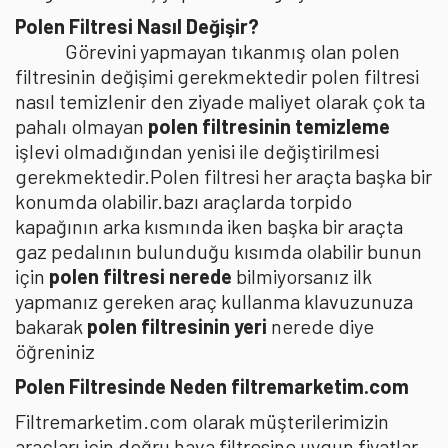
Polen Filtresi Nasıl Değişir?
Görevini yapmayan tıkanmış olan polen
filtresinin değişimi gerekmektedir polen filtresi
nasıl temizlenir den ziyade maliyet olarak çok ta
pahalı olmayan
polen filtresinin temizleme
işlevi olmadığından yenisi ile değiştirilmesi
gerekmektedir.Polen filtresi her araçta başka bir
konumda olabilir.bazı araçlarda torpido
kapağının arka kısmında iken başka bir araçta
gaz pedalının bulunduğu kısımda olabilir bunun
için
polen filtresi nerede
bilmiyorsanız ilk
yapmanız gereken araç kullanma klavuzunuza
bakarak
polen filtresinin yeri
nerede diye
öğreniniz
Polen Filtresinde Neden filtremarketim.com
Filtremarketim.com olarak müşterilerimizin
araçları için doğru hava filtresine uygun fiyatlar