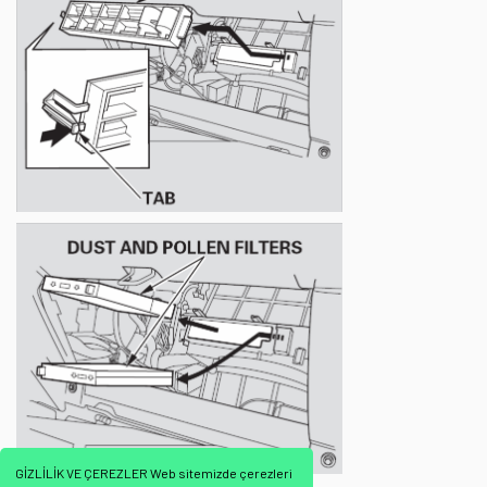
GİZLİLİK VE ÇEREZLER Web sitemizde çerezleri