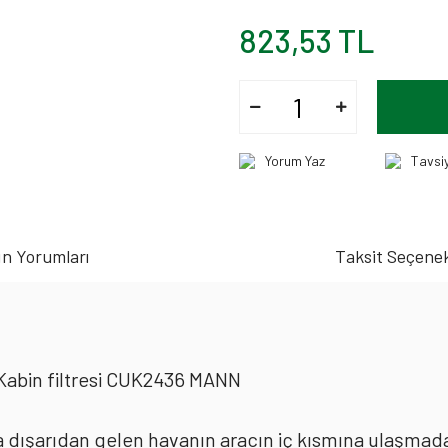
823,53 TL
Yorum Yaz
Tavsi
n Yorumları
Taksit Seçenek
 Kabin filtresi CUK2436 MANN
rda dışarıdan gelen havanın aracın iç kısmına ulaşmad