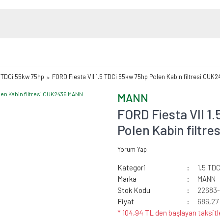
5 TDCi 55kw 75hp
FORD Fiesta VII 1.5 TDCi 55kw 75hp Polen Kabin filtresi CU
MANN
FORD Fiesta VII 1
Polen Kabin filt
Yorum Yap
Kategori
1.5 TD
Marka
MANN
Stok Kodu
22683
Fiyat
686,27
* 104,94 TL den başlayan taksitl