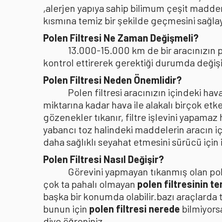
,alerjen yapıya sahip bilimum çeşit madden
kısmına temiz bir şekilde geçmesini sağlaya
Polen Filtresi Ne Zaman Değişmeli?
13.000-15.000 km de bir aracınızın po
kontrol ettirerek gerektiği durumda değişi
Polen Filtresi Neden Önemlidir?
Polen filtresi aracınızın içindeki h
miktarına kadar hava ile alakalı birçok etke
gözenekler tıkanır, filtre işlevini yapamaz
yabancı toz halindeki maddelerin aracın i
daha sağlıklı seyahat etmesini sürücü içi
Polen Filtresi Nasıl Değişir?
Görevini yapmayan tıkanmış olan pole
çok ta pahalı olmayan
polen filtresinin t
başka bir konumda olabilir.bazı araçlarda 
bunun için
polen filtresi nerede
bilmiyors
diye öğreniniz