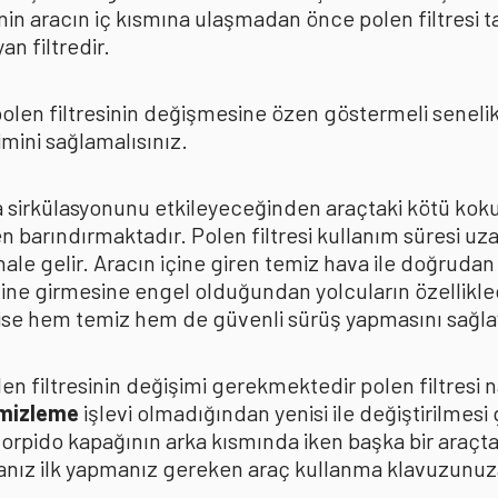
in aracın iç kısmına ulaşmadan önce polen filtresi t
n filtredir.
len filtresinin değişmesine özen göstermeli senelik p
mini sağlamalısınız.
ava sirkülasyonunu etkileyeceğinden araçtaki kötü k
n barındırmaktadır. Polen filtresi kullanım süresi uza
 hale gelir. Aracın içine giren temiz hava ile doğrud
çine girmesine engel olduğundan yolcuların özellikle
n ise hem temiz hem de güvenli sürüş yapmasını sağla
n filtresinin değişimi gerekmektedir polen filtresi n
emizleme
işlevi olmadığından yenisi ile değiştirilmesi
torpido kapağının arka kısmında iken başka bir araçt
anız ilk yapmanız gereken araç kullanma klavuzunu