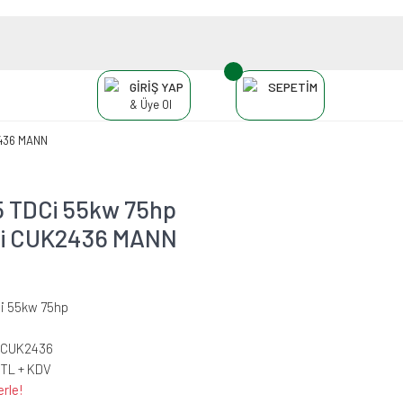
GİRİŞ YAP
SEPETİM
& Üye Ol
K2436 MANN
.5 TDCi 55kw 75hp
resi CUK2436 MANN
Ci 55kw 75hp
-CUK2436
 TL + KDV
erle!