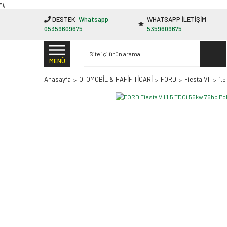
"');
DESTEK
Whatsapp
WHATSAPP İLETİŞİM
05359609675
5359609675
MENÜ
Anasayfa
OTOMOBİL & HAFİF TİCARİ
FORD
Fiesta VII
1.