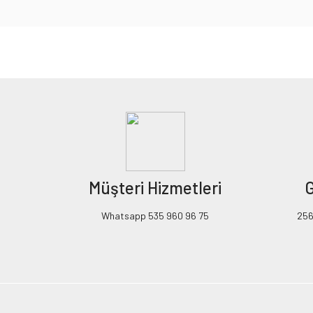
Bu ürünün fiyat bilgisi, resim, ürün açıklamalarında ve diğer konularda yeters
Görüş ve önerileriniz için teşekkür ederiz.
Ürün resmi kalitesiz, bozuk veya görüntülenemiyor.
Ürün açıklamasında eksik bilgiler bulunuyor.
Ürün bilgilerinde hatalar bulunuyor.
Ürün fiyatı diğer sitelerden daha pahalı.
Müşteri Hizmetleri
G
Bu ürüne benzer farklı alternatifler olmalı.
Whatsapp 535 960 96 75
256B