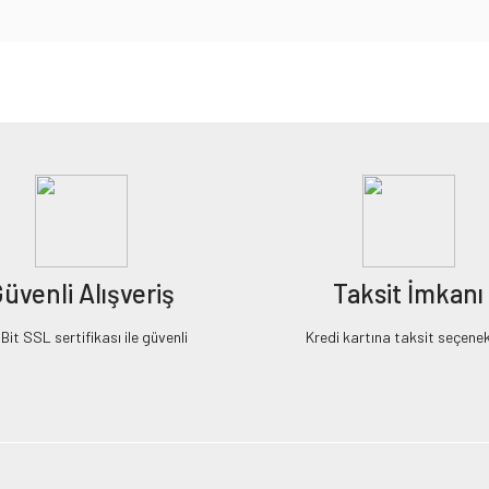
iz gördüğünüz noktaları öneri formunu kullanarak tarafımıza iletebilirsiniz.
Bu ürüne ilk yorumu siz yapın!
Yorum Yaz
üvenli Alışveriş
Taksit İmkanı
it SSL sertifikası ile güvenli
Kredi kartına taksit seçenek
Gönder