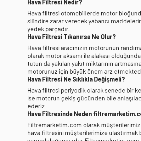
Hava Filtresi Nedir?
Hava filtresi otomobillerde motor bloğunda
silindire zarar verecek yabancı maddelerin
yedek parçadır.
Hava Filtresi Tıkanırsa Ne Olur?
Hava filtresi aracınızın motorunun randıman
olarak motor aksamı ile alakası olduğunda
tutun da yakılan yakıt miktarının artması
motorunuz için büyük önem arz etmektedi
Hava Filtresi Ne Sıklıkla Değişmeli?
Hava filtresi periyodik olarak senede bir 
ise motorun çekiş gücünden bile anlaşılacağ
ederiz
Hava Filtresinde Neden filtremarketim.
Filtremarketim.com olarak müşterilerimizin
hava filtresini müşterilerimize ulaştırmak
sorumluluğumuzdur.Filtremarketim.com olar