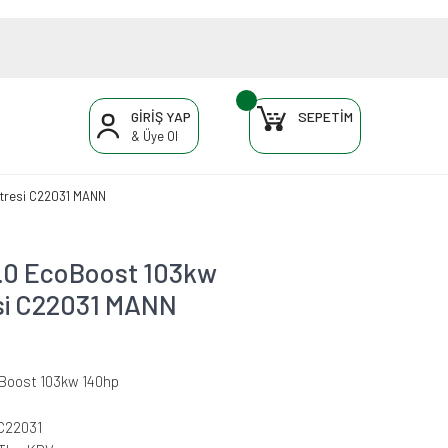
GİRİŞ YAP
SEPETİM
& Üye Ol
iltresi C22031 MANN
 1.0 EcoBoost 103kw
esi C22031 MANN
oBoost 103kw 140hp
C22031