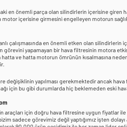
ki en önemli parça olan silindirlerin içerisine giren
 motor içerisine girmesini engelleyen motorun sağlıkl
lı çalışmasında en önemli etken olan silindirlerin iç
n görevini yapamayan bir hava filtresinin motora et
na hatta ve hatta motorun ömrünün kısalmasına neden
r.
kere değişiklinin yapılması gerekmektedir ancak hava
ı için bu gibi durumlarda hiç beklemeden eski hava fi
com
 araçları için doğru hava filtresine uygun fiyatlar i
 bizim sadece görevimiz değil yaptığımız işten dolay
ak 90.000 ürün çeşidimiz ile her zaman lider online 