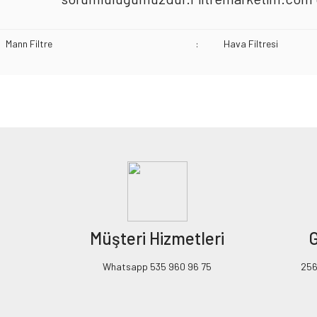
Mann Filtre
:
Hava Filtresi
Bu ürünün fiyat bilgisi, resim, ürün açıklamalarında ve diğer konularda yeters
Görüş ve önerileriniz için teşekkür ederiz.
Ürün resmi kalitesiz, bozuk veya görüntülenemiyor.
Ürün açıklamasında eksik bilgiler bulunuyor.
Ürün bilgilerinde hatalar bulunuyor.
Ürün fiyatı diğer sitelerden daha pahalı.
Müşteri Hizmetleri
G
Bu ürüne benzer farklı alternatifler olmalı.
Whatsapp 535 960 96 75
256B