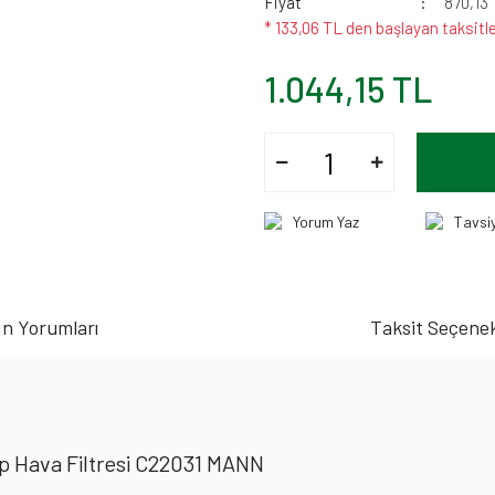
Fiyat
870,13
* 133,06 TL den başlayan taksitle
1.044,15 TL
Yorum Yaz
Tavsi
n Yorumları
Taksit Seçenek
hp Hava Filtresi C22031 MANN