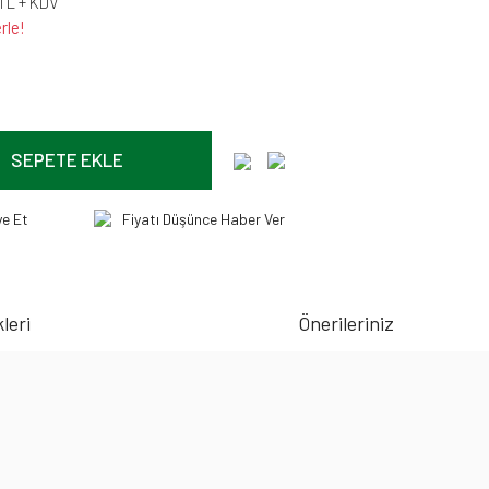
 TL + KDV
rle!
SEPETE EKLE
ye Et
Fiyatı Düşünce Haber Ver
leri
Önerileriniz