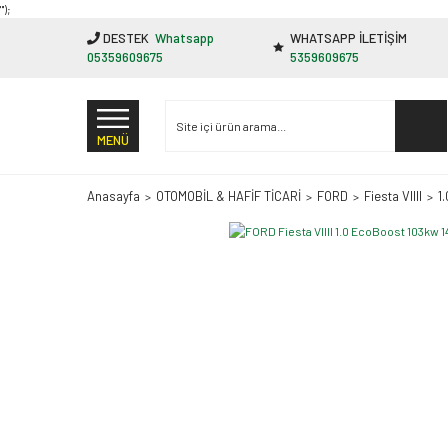
"');
DESTEK
Whatsapp
WHATSAPP İLETİŞİM
05359609675
5359609675
MENÜ
Anasayfa
OTOMOBİL & HAFİF TİCARİ
FORD
Fiesta VIIII
1