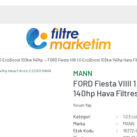
.0 EcoBoost 103kw 140hp
FORD Fiesta VIIII 1.0 EcoBoost 103kw 140hp Hava F
MANN
FORD Fiesta VIIII
140hp Hava Filtr
Yorum Yap
Kategori
1.0 Ec
Marka
MANN
Stok Kodu
18372-