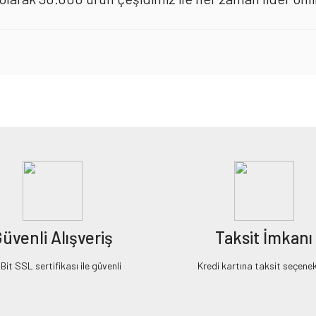
iz gördüğünüz noktaları öneri formunu kullanarak tarafımıza iletebilirsiniz.
Bu ürüne ilk yorumu siz yapın!
Yorum Yaz
üvenli Alışveriş
Taksit İmkanı
it SSL sertifikası ile güvenli
Kredi kartına taksit seçenek