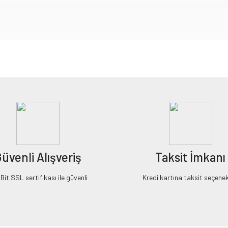
iz gördüğünüz noktaları öneri formunu kullanarak tarafımıza iletebilirsiniz.
Bu ürüne ilk yorumu siz yapın!
Yorum Yaz
üvenli Alışveriş
Taksit İmkanı
it SSL sertifikası ile güvenli
Kredi kartına taksit seçenek