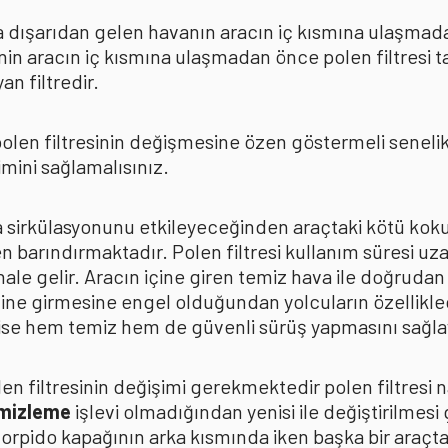
rda dışarıdan gelen havanın aracın iç kısmına ulaşmad
in aracın iç kısmına ulaşmadan önce polen filtresi t
n filtredir.
len filtresinin değişmesine özen göstermeli senelik p
mini sağlamalısınız.
ava sirkülasyonunu etkileyeceğinden araçtaki kötü k
n barındırmaktadır. Polen filtresi kullanım süresi uza
 hale gelir. Aracın içine giren temiz hava ile doğrud
çine girmesine engel olduğundan yolcuların özellikle
n ise hem temiz hem de güvenli sürüş yapmasını sağla
n filtresinin değişimi gerekmektedir polen filtresi n
emizleme
işlevi olmadığından yenisi ile değiştirilmesi
torpido kapağının arka kısmında iken başka bir araçt