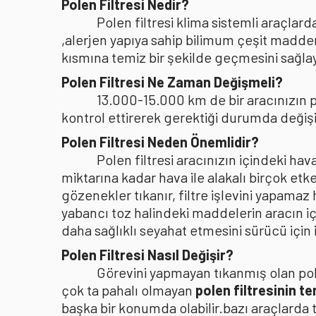
Polen Filtresi Nedir?
Polen filtresi klima sistemli araçla
,alerjen yapıya sahip bilimum çeşit madden
kısmına temiz bir şekilde geçmesini sağlaya
Polen Filtresi Ne Zaman Değişmeli?
13.000-15.000 km de bir aracınızın po
kontrol ettirerek gerektiği durumda değişi
Polen Filtresi Neden Önemlidir?
Polen filtresi aracınızın içindeki h
miktarına kadar hava ile alakalı birçok etke
gözenekler tıkanır, filtre işlevini yapamaz
yabancı toz halindeki maddelerin aracın i
daha sağlıklı seyahat etmesini sürücü içi
Polen Filtresi Nasıl Değişir?
Görevini yapmayan tıkanmış olan pole
çok ta pahalı olmayan
polen filtresinin t
başka bir konumda olabilir.bazı araçlarda 