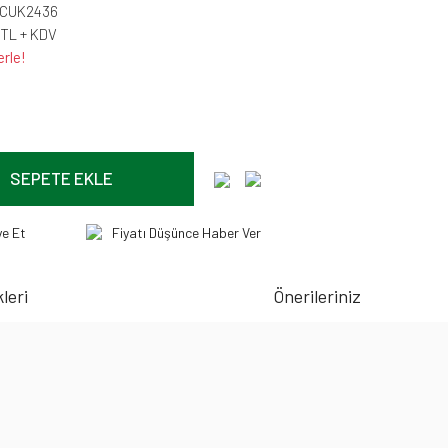
-CUK2436
 TL + KDV
erle!
SEPETE EKLE
ye Et
Fiyatı Düşünce Haber Ver
leri
Önerileriniz