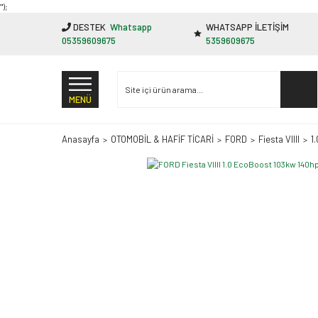
"');
DESTEK
Whatsapp
WHATSAPP İLETİŞİM
05359609675
5359609675
MENÜ
Anasayfa
OTOMOBİL & HAFİF TİCARİ
FORD
Fiesta VIIII
1