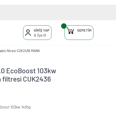
GİRİŞ YAP
SEPETİM
& Üye Ol
Kabin filtresi CUK2436 MANN
 1.0 EcoBoost 103kw
 filtresi CUK2436
oBoost 103kw 140hp