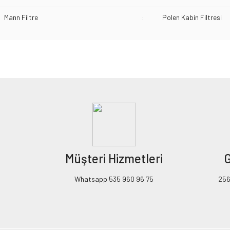
Mann Filtre
:
Polen Kabin Filtresi
Bu ürünün fiyat bilgisi, resim, ürün açıklamalarında ve diğer konularda yeters
Görüş ve önerileriniz için teşekkür ederiz.
Ürün resmi kalitesiz, bozuk veya görüntülenemiyor.
Ürün açıklamasında eksik bilgiler bulunuyor.
Ürün bilgilerinde hatalar bulunuyor.
Ürün fiyatı diğer sitelerden daha pahalı.
Müşteri Hizmetleri
G
Bu ürüne benzer farklı alternatifler olmalı.
Whatsapp 535 960 96 75
256B