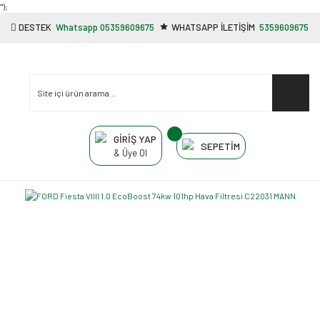
"');
DESTEK
Whatsapp 05359609675
WHATSAPP İLETİŞİM
5359609675
GİRİŞ YAP
SEPETİM
& Üye Ol