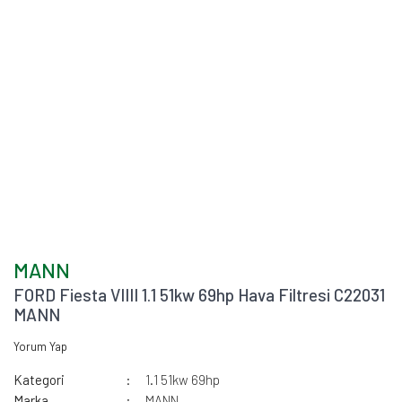
MANN
FORD Fiesta VIIII 1.1 51kw 69hp Hava Filtresi C22031
MANN
Yorum Yap
Kategori
1.1 51kw 69hp
Marka
MANN