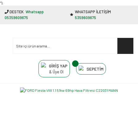
"');
DESTEK
Whatsapp
WHATSAPP İLETİŞİM
05359609675
5359609675
GİRİŞ YAP
SEPETİM
& Üye Ol