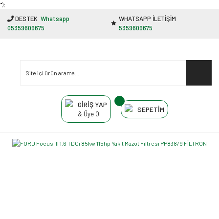
"');
DESTEK
Whatsapp
WHATSAPP İLETİŞİM
05359609675
5359609675
GİRİŞ YAP
SEPETİM
& Üye Ol