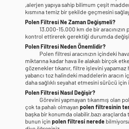
,alerjen yapıya sahip bilimum çeşit madden
kısmına temiz bir şekilde geçmesini sağlaya
Polen Filtresi Ne Zaman Değişmeli?
13.000-15.000 km de bir aracınızın po
kontrol ettirerek gerektiği durumda değişi
Polen Filtresi Neden Önemlidir?
Polen filtresi aracınızın içindeki h
miktarına kadar hava ile alakalı birçok etke
gözenekler tıkanır, filtre işlevini yapamaz
yabancı toz halindeki maddelerin aracın i
daha sağlıklı seyahat etmesini sürücü içi
Polen Filtresi Nasıl Değişir?
Görevini yapmayan tıkanmış olan pole
çok ta pahalı olmayan
polen filtresinin t
başka bir konumda olabilir.bazı araçlarda 
bunun için
polen filtresi nerede
bilmiyors
diye öğreniniz