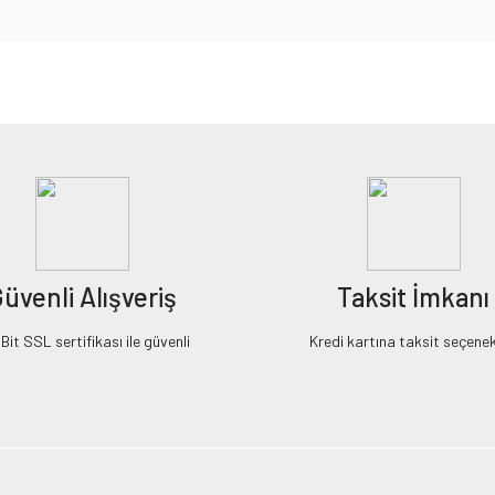
iz gördüğünüz noktaları öneri formunu kullanarak tarafımıza iletebilirsiniz.
Bu ürüne ilk yorumu siz yapın!
Yorum Yaz
üvenli Alışveriş
Taksit İmkanı
it SSL sertifikası ile güvenli
Kredi kartına taksit seçenek
Gönder