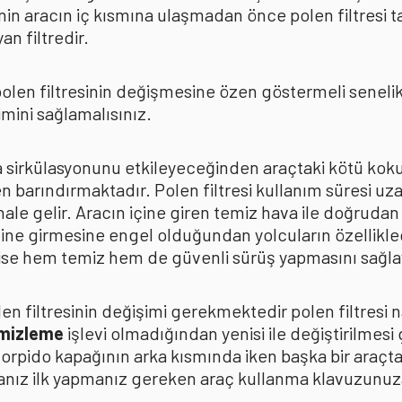
in aracın iç kısmına ulaşmadan önce polen filtresi t
n filtredir.
len filtresinin değişmesine özen göstermeli senelik p
mini sağlamalısınız.
ava sirkülasyonunu etkileyeceğinden araçtaki kötü k
n barındırmaktadır. Polen filtresi kullanım süresi uza
 hale gelir. Aracın içine giren temiz hava ile doğrud
çine girmesine engel olduğundan yolcuların özellikle
n ise hem temiz hem de güvenli sürüş yapmasını sağla
n filtresinin değişimi gerekmektedir polen filtresi n
emizleme
işlevi olmadığından yenisi ile değiştirilmesi
torpido kapağının arka kısmında iken başka bir araçt
anız ilk yapmanız gereken araç kullanma klavuzunu