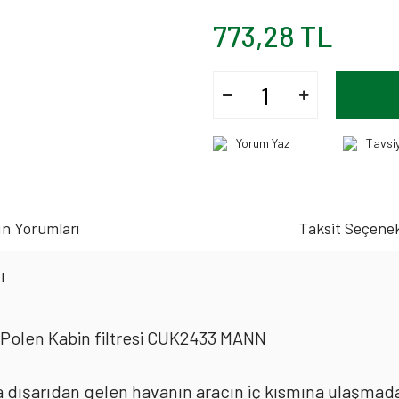
773,28 TL
Yorum Yaz
Tavsi
n Yorumları
Taksit Seçenek
ı
 Polen Kabin filtresi CUK2433 MANN
rda dışarıdan gelen havanın aracın iç kısmına ulaşmad