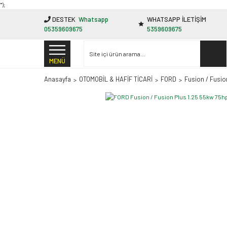
"');
DESTEK
Whatsapp
WHATSAPP İLETİŞİM
05359609675
5359609675
MENÜ
Anasayfa
OTOMOBİL & HAFİF TİCARİ
FORD
Fusion / Fusio