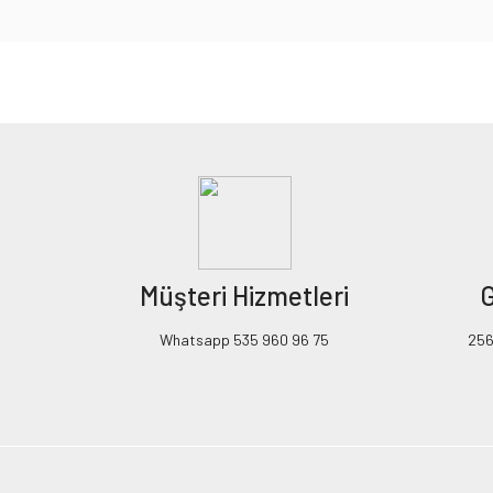
Bu ürünün fiyat bilgisi, resim, ürün açıklamalarında ve diğer konularda yeters
Görüş ve önerileriniz için teşekkür ederiz.
Ürün resmi kalitesiz, bozuk veya görüntülenemiyor.
Ürün açıklamasında eksik bilgiler bulunuyor.
Ürün bilgilerinde hatalar bulunuyor.
Ürün fiyatı diğer sitelerden daha pahalı.
Müşteri Hizmetleri
G
Bu ürüne benzer farklı alternatifler olmalı.
Whatsapp 535 960 96 75
256B