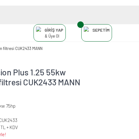
GİRİŞ YAP
SEPETİM
& Üye Ol
in filtresi CUK2433 MANN
ion Plus 1.25 55kw
 filtresi CUK2433 MANN
5kw 75hp
-CUK2433
 TL + KDV
rle!