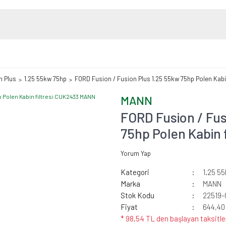
n Plus
1.25 55kw 75hp
FORD Fusion / Fusion Plus 1.25 55kw 75hp Polen Kab
MANN
FORD Fusion / Fus
75hp Polen Kabin
Yorum Yap
Kategori
1.25 5
Marka
MANN
Stok Kodu
22519
Fiyat
644,40
* 98,54 TL den başlayan taksitle