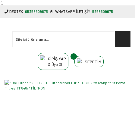
"');
DESTEK
05359609675
WHATSAPP İLETİŞİM
5359609675
GİRİŞ YAP
SEPETİM
& Üye Ol