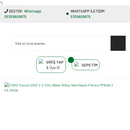
"');
DESTEK
Whatsapp
WHATSAPP İLETİŞİM
05359609675
5359609675
GİRİŞ YAP
SEPETİM
& Üye Ol