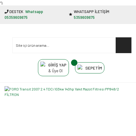
"');
DESTEK
Whatsapp
WHATSAPP İLETİŞİM
05359609675
5359609675
GİRİŞ YAP
SEPETİM
& Üye Ol