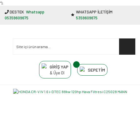
"');
DESTEK
Whatsapp
WHATSAPP İLETİŞİM
05359609675
5359609675
GİRİŞ YAP
SEPETİM
& Üye Ol