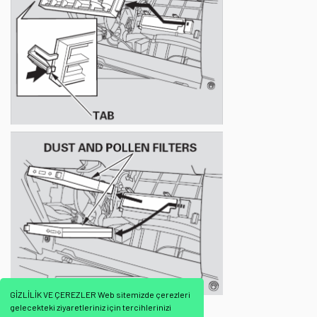
GİZLİLİK VE ÇEREZLER Web sitemizde çerezleri
gelecekteki ziyaretleriniz için tercihlerinizi