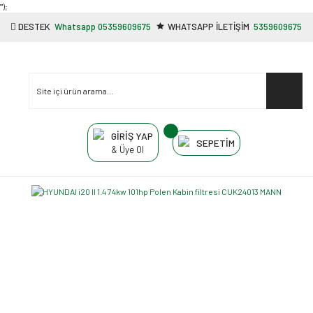
"');
DESTEK
Whatsapp 05359609675
WHATSAPP İLETİŞİM
5359609675
GİRİŞ YAP
SEPETİM
& Üye Ol