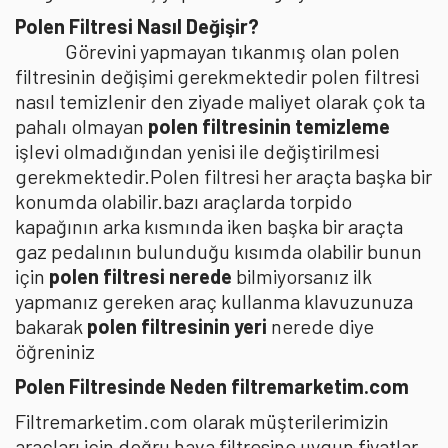
Polen Filtresi Nasıl Değişir?
Görevini yapmayan tıkanmış olan polen
filtresinin değişimi gerekmektedir polen filtresi
nasıl temizlenir den ziyade maliyet olarak çok ta
pahalı olmayan
polen filtresinin temizleme
işlevi olmadığından yenisi ile değiştirilmesi
gerekmektedir.Polen filtresi her araçta başka bir
konumda olabilir.bazı araçlarda torpido
kapağının arka kısmında iken başka bir araçta
gaz pedalının bulunduğu kısımda olabilir bunun
için
polen filtresi nerede
bilmiyorsanız ilk
yapmanız gereken araç kullanma klavuzunuza
bakarak
polen filtresinin yeri
nerede diye
öğreniniz
Polen Filtresinde Neden filtremarketim.com
Filtremarketim.com olarak müşterilerimizin
araçları için doğru hava filtresine uygun fiyatlar