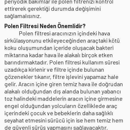
periyodik bakımlar ile polen filtrenizi kontrol
ettirerek gerektiği durumda değişimini
sağlamalısınız.
Polen Filtresi Neden Önemlidir?
Polen filtresi aracınızın içindeki hava
sirkülasyonunu etkileyeceğinden araçtaki kötü
koku oluşumundan içeride oluşacak bakteri
miktarına kadar hava ile alakalı birçok etken
barındırmaktadır. Polen filtresi kullanım süresi
uzadıkça kirlenir ve filtre içinde bulunan
gözenekler tıkanır, filtre işlevini yapamaz hale
gelir. Aracın içine giren temiz hava ile doğrudan
alakalı olduğundan dış alanda bulunan yabancı
toz halindeki maddelerin aracın içine girmesine
engel olduğundan yolcuların özelliklede araç
içerindeki çocuk ve bebeklerin daha sağlıklı
seyahat etmesini sürücü için ise hem temiz hem
de güvenli sürüş yapmasını sağlayacaktır.