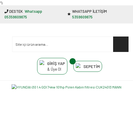
"');
DESTEK
Whatsapp
WHATSAPP İLETİŞİM
05359609675
5359609675
GİRİŞ YAP
SEPETİM
& Üye Ol