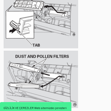
GİZLİLİK VE ÇEREZLER Web sitemizde çerezleri