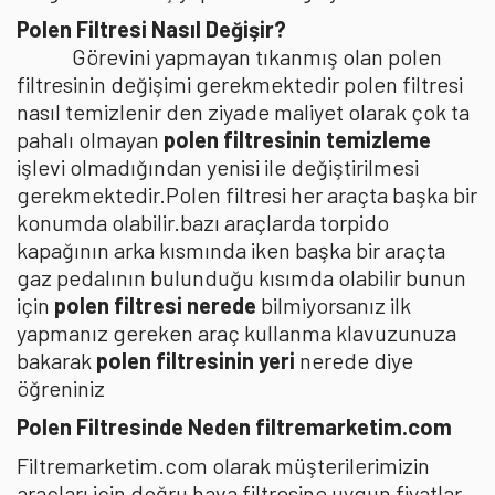
Polen Filtresi Nasıl Değişir?
Görevini yapmayan tıkanmış olan polen
filtresinin değişimi gerekmektedir polen filtresi
nasıl temizlenir den ziyade maliyet olarak çok ta
pahalı olmayan
polen filtresinin temizleme
işlevi olmadığından yenisi ile değiştirilmesi
gerekmektedir.Polen filtresi her araçta başka bir
konumda olabilir.bazı araçlarda torpido
kapağının arka kısmında iken başka bir araçta
gaz pedalının bulunduğu kısımda olabilir bunun
için
polen filtresi nerede
bilmiyorsanız ilk
yapmanız gereken araç kullanma klavuzunuza
bakarak
polen filtresinin yeri
nerede diye
öğreniniz
Polen Filtresinde Neden filtremarketim.com
Filtremarketim.com olarak müşterilerimizin
araçları için doğru hava filtresine uygun fiyatlar