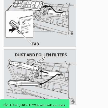
GİZLİLİK VE ÇEREZLER Web sitemizde çerezleri