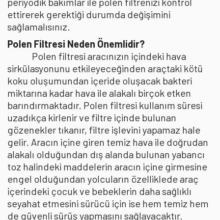
periyodik bakımlar ile polen filtrenizi kontrol
ettirerek gerektiği durumda değişimini
sağlamalısınız.
Polen Filtresi Neden Önemlidir?
Polen filtresi aracınızın içindeki hava
sirkülasyonunu etkileyeceğinden araçtaki kötü
koku oluşumundan içeride oluşacak bakteri
miktarına kadar hava ile alakalı birçok etken
barındırmaktadır. Polen filtresi kullanım süresi
uzadıkça kirlenir ve filtre içinde bulunan
gözenekler tıkanır, filtre işlevini yapamaz hale
gelir. Aracın içine giren temiz hava ile doğrudan
alakalı olduğundan dış alanda bulunan yabancı
toz halindeki maddelerin aracın içine girmesine
engel olduğundan yolcuların özelliklede araç
içerindeki çocuk ve bebeklerin daha sağlıklı
seyahat etmesini sürücü için ise hem temiz hem
de güvenli sürüş yapmasını sağlayacaktır.