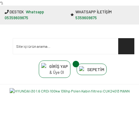
"');
DESTEK
Whatsapp
WHATSAPP İLETİŞİM
05359609675
5359609675
GİRİŞ YAP
SEPETİM
& Üye Ol