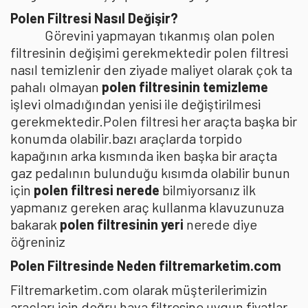
Polen Filtresi Nasıl Değişir?
Görevini yapmayan tıkanmış olan polen
filtresinin değişimi gerekmektedir polen filtresi
nasıl temizlenir den ziyade maliyet olarak çok ta
pahalı olmayan
polen filtresinin temizleme
işlevi olmadığından yenisi ile değiştirilmesi
gerekmektedir.Polen filtresi her araçta başka bir
konumda olabilir.bazı araçlarda torpido
kapağının arka kısmında iken başka bir araçta
gaz pedalının bulunduğu kısımda olabilir bunun
için
polen filtresi nerede
bilmiyorsanız ilk
yapmanız gereken araç kullanma klavuzunuza
bakarak
polen filtresinin yeri
nerede diye
öğreniniz
Polen Filtresinde Neden filtremarketim.com
Filtremarketim.com olarak müşterilerimizin
araçları için doğru hava filtresine uygun fiyatlar