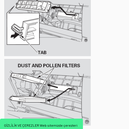
GİZLİLİK VE ÇEREZLER Web sitemizde çerezleri