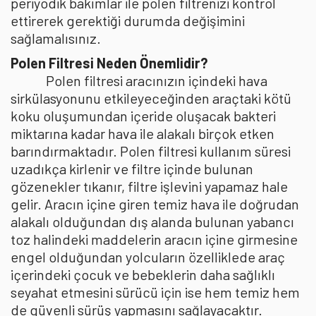
periyodik bakımlar ile polen filtrenizi kontrol
ettirerek gerektiği durumda değişimini
sağlamalısınız.
Polen Filtresi Neden Önemlidir?
Polen filtresi aracınızın içindeki hava
sirkülasyonunu etkileyeceğinden araçtaki kötü
koku oluşumundan içeride oluşacak bakteri
miktarına kadar hava ile alakalı birçok etken
barındırmaktadır. Polen filtresi kullanım süresi
uzadıkça kirlenir ve filtre içinde bulunan
gözenekler tıkanır, filtre işlevini yapamaz hale
gelir. Aracın içine giren temiz hava ile doğrudan
alakalı olduğundan dış alanda bulunan yabancı
toz halindeki maddelerin aracın içine girmesine
engel olduğundan yolcuların özelliklede araç
içerindeki çocuk ve bebeklerin daha sağlıklı
seyahat etmesini sürücü için ise hem temiz hem
de güvenli sürüş yapmasını sağlayacaktır.