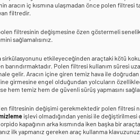
in aracın iç kısmına ulaşmadan önce polen filtresi t
n filtredir.
len filtresinin değişmesine özen göstermeli senelik p
mini sağlamalısınız.
ava sirkülasyonunu etkileyeceğinden araçtaki kötü k
n barındırmaktadır. Polen filtresi kullanım süresi uza
 hale gelir. Aracın içine giren temiz hava ile doğrud
çine girmesine engel olduğundan yolcuların özellikle
n ise hem temiz hem de güvenli sürüş yapmasını sağla
n filtresinin değişimi gerekmektedir polen filtresi n
emizleme
işlevi olmadığından yenisi ile değiştirilmesi
torpido kapağının arka kısmında iken başka bir araçt
anız ilk yapmanız gereken araç kullanma klavuzunu