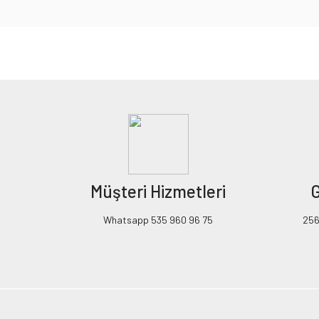
Bu ürünün fiyat bilgisi, resim, ürün açıklamalarında ve diğer konularda yeters
Görüş ve önerileriniz için teşekkür ederiz.
Ürün resmi kalitesiz, bozuk veya görüntülenemiyor.
Ürün açıklamasında eksik bilgiler bulunuyor.
Ürün bilgilerinde hatalar bulunuyor.
Ürün fiyatı diğer sitelerden daha pahalı.
Müşteri Hizmetleri
G
Bu ürüne benzer farklı alternatifler olmalı.
Whatsapp 535 960 96 75
256B