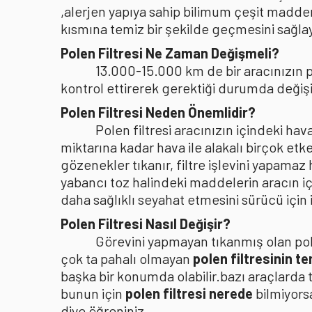
,alerjen yapıya sahip bilimum çeşit madden
kısmına temiz bir şekilde geçmesini sağlaya
Polen Filtresi Ne Zaman Değişmeli?
13.000-15.000 km de bir aracınızın po
kontrol ettirerek gerektiği durumda değişi
Polen Filtresi Neden Önemlidir?
Polen filtresi aracınızın içindeki h
miktarına kadar hava ile alakalı birçok etke
gözenekler tıkanır, filtre işlevini yapamaz
yabancı toz halindeki maddelerin aracın i
daha sağlıklı seyahat etmesini sürücü içi
Polen Filtresi Nasıl Değişir?
Görevini yapmayan tıkanmış olan pole
çok ta pahalı olmayan
polen filtresinin t
başka bir konumda olabilir.bazı araçlarda 
bunun için
polen filtresi nerede
bilmiyors
diye öğreniniz