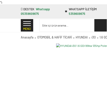
"');
DESTEK
Whatsapp
WHATSAPP İLETİŞİM
05359609675
5359609675
MENÜ
Anasayfa
OTOMOBİL & HAFİF TİCARİ
HYUNDAI
i30
1.6 G