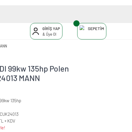
GİRİŞ YAP
SEPETİM
& Üye Ol
 MANN
GDI 99kw 135hp Polen
UK24013 MANN
 99kw 135hp
-CUK24013
TL + KDV
le!