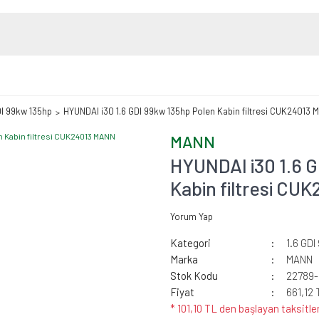
DI 99kw 135hp
HYUNDAI i30 1.6 GDI 99kw 135hp Polen Kabin filtresi CUK24013
MANN
HYUNDAI i30 1.6 
Kabin filtresi C
Yorum Yap
Kategori
1.6 GDI
Marka
MANN
Stok Kodu
22789
Fiyat
661,12 
* 101,10 TL den başlayan taksitler