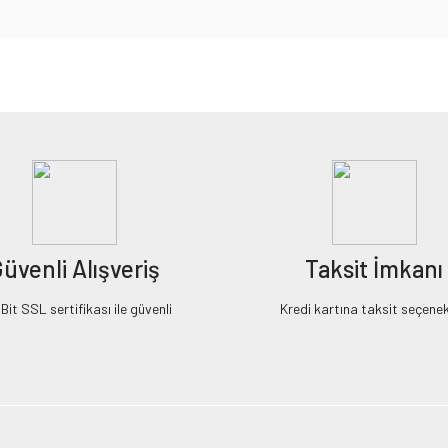
iz gördüğünüz noktaları öneri formunu kullanarak tarafımıza iletebilirsiniz.
Bu ürüne ilk yorumu siz yapın!
Yorum Yaz
üvenli Alışveriş
Taksit İmkanı
it SSL sertifikası ile güvenli
Kredi kartına taksit seçenek
Gönder