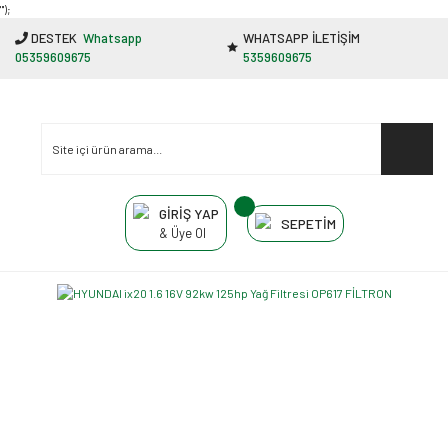
"');
DESTEK
Whatsapp
WHATSAPP İLETİŞİM
05359609675
5359609675
GİRİŞ YAP
SEPETİM
& Üye Ol