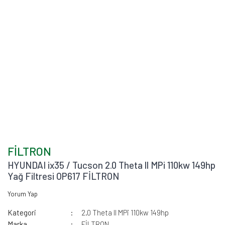
FİLTRON
HYUNDAI ix35 / Tucson 2.0 Theta ll MPi 110kw 149hp
Yağ Filtresi OP617 FİLTRON
Yorum Yap
Kategori
2.0 Theta ll MPi 110kw 149hp
Marka
FİLTRON