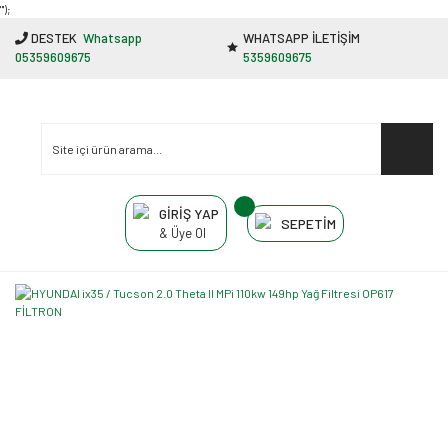
"');
DESTEK
Whatsapp
WHATSAPP İLETİŞİM
05359609675
5359609675
GİRİŞ YAP
SEPETİM
& Üye Ol