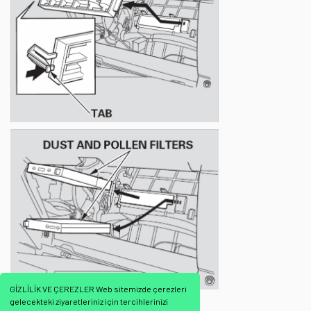
GİZLİLİK VE ÇEREZLER Web sitemizde çerezleri
gelecekteki ziyaretleriniz için tercihlerinizi