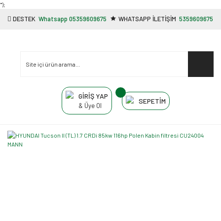
"');
DESTEK
Whatsapp 05359609675
WHATSAPP İLETİŞİM
5359609675
GİRİŞ YAP
SEPETİM
& Üye Ol