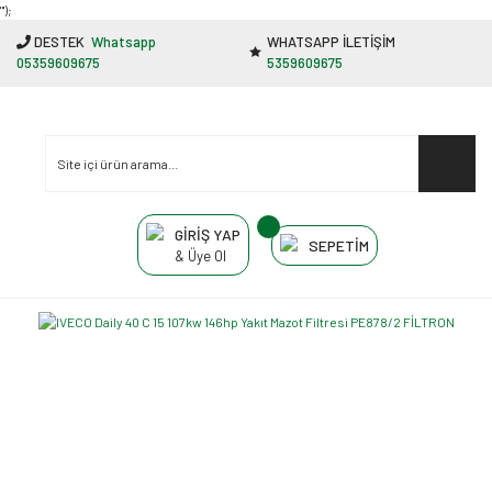
"');
DESTEK
Whatsapp
WHATSAPP İLETİŞİM
05359609675
5359609675
GİRİŞ YAP
SEPETİM
& Üye Ol