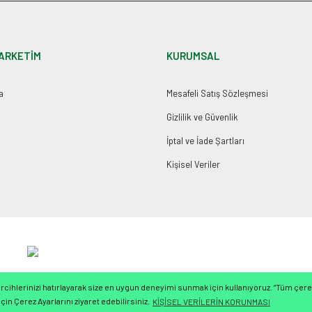
ARKETİM
KURUMSAL
a
Mesafeli Satış Sözleşmesi
Gizlilik ve Güvenlik
İptal ve İade Şartları
Kişisel Veriler
cihlerinizi hatırlayarak size en uygun deneyimi sunmak için kullanıyoruz. “Tüm çerez
çin Çerez Ayarlarını ziyaret edebilirsiniz.
KİŞİSEL VERİLERİN KORUNMASI
ile
ideasoft
e-