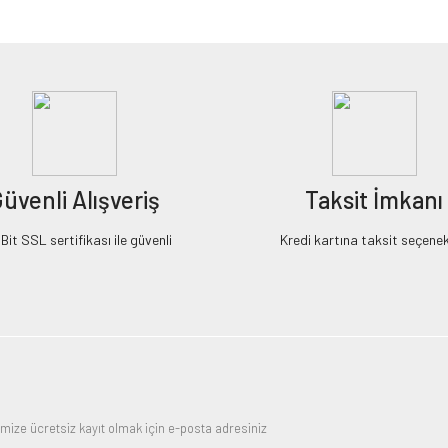
Bu ürüne ilk yorumu siz yapın!
Yorum Yaz
üvenli Alışveriş
Taksit İmkanı
it SSL sertifikası ile güvenli
Kredi kartına taksit seçenek
Gönder