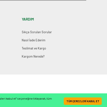
YARDIM
Sıkça Sorulan Sorular
Nasıl İade Ederim
Teslimat ve Kargo
Kargom Nerede?
leri kabul et” seçeneğine tıklayarak, tüm
Whatsapp İletişim Hattı
TÜM ÇEREZLERİ KABUL ET