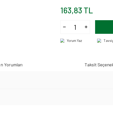
163,83 TL
Yorum Yaz
Tavsi
n Yorumları
Taksit Seçenek
iz gördüğünüz noktaları öneri formunu kullanarak tarafımıza iletebilirsiniz.