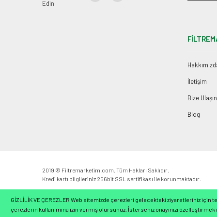
Edin
FİLTREM
Hakkımızd
İletişim
Bize Ulaşın
Blog
2019 © Filtremarketim.com. Tüm Hakları Saklıdır.
Kredi kartı bilgileriniz 256bit SSL sertifikası ile korunmaktadır.
GİZLİLİK VE ÇEREZLER Web sitemizde çerezleri gelecekteki ziyaretleriniz için ter
çerezlerin kullanımına izin vermiş olursunuz. İsterseniz onayınızı özelleştirmek i