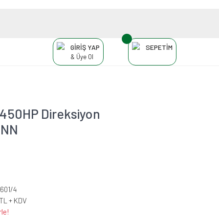
GİRİŞ YAP
SEPETİM
& Üye Ol
 450HP Direksiyon
MANN
601/4
 TL + KDV
le!