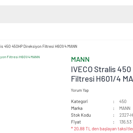
lis 450 450HP Direksiyon Filtresi H601/4 MANN
MANN
IVECO Stralis 450
Filtresi H601/4 
Yorum Yap
Kategori
450
Marka
MANN
Stok Kodu
2327-H
Fiyat
136,53
* 20,88 TL den başlayan taksitler