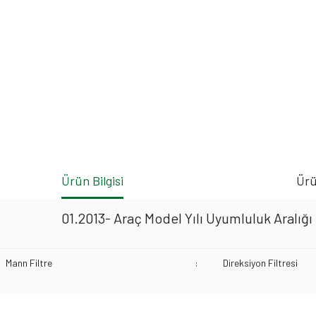
Ürün Bilgisi
Ürü
01.2013- Araç Model Yılı Uyumluluk Aralığı
Mann Filtre
:
Direksiyon Filtresi
Bu ürünün fiyat bilgisi, resim, ürün açıklamalarında ve diğer konularda yeters