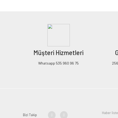
Görüş ve önerileriniz için teşekkür ederiz.
Ürün resmi kalitesiz, bozuk veya görüntülenemiyor.
Ürün açıklamasında eksik bilgiler bulunuyor.
Ürün bilgilerinde hatalar bulunuyor.
Ürün fiyatı diğer sitelerden daha pahalı.
Müşteri Hizmetleri
G
Bu ürüne benzer farklı alternatifler olmalı.
Whatsapp 535 960 96 75
256B
Bizi Takip