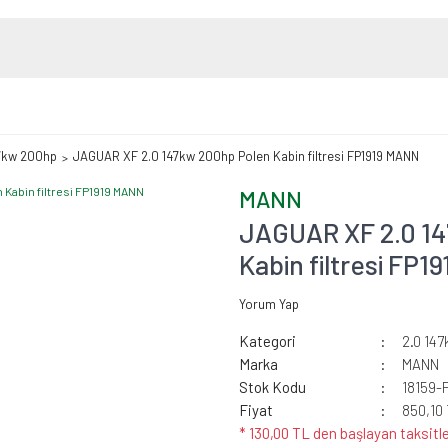
47kw 200hp
JAGUAR XF 2.0 147kw 200hp Polen Kabin filtresi FP1919 MANN
MANN
JAGUAR XF 2.0 1
Kabin filtresi FP
Yorum Yap
Kategori
2.0 14
Marka
MANN
Stok Kodu
18159-
Fiyat
850,10
* 130,00 TL den başlayan taksitle