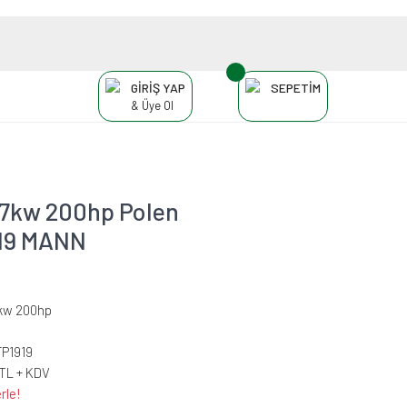
GİRİŞ YAP
SEPETİM
& Üye Ol
47kw 200hp Polen
1919 MANN
7kw 200hp
FP1919
 TL + KDV
rle!