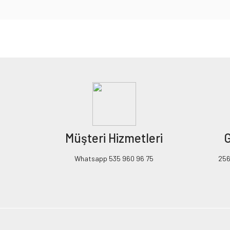
Bu ürünün fiyat bilgisi, resim, ürün açıklamalarında ve diğer konularda yeters
Görüş ve önerileriniz için teşekkür ederiz.
Ürün resmi kalitesiz, bozuk veya görüntülenemiyor.
Ürün açıklamasında eksik bilgiler bulunuyor.
Ürün bilgilerinde hatalar bulunuyor.
Ürün fiyatı diğer sitelerden daha pahalı.
Müşteri Hizmetleri
G
Bu ürüne benzer farklı alternatifler olmalı.
Whatsapp 535 960 96 75
256B