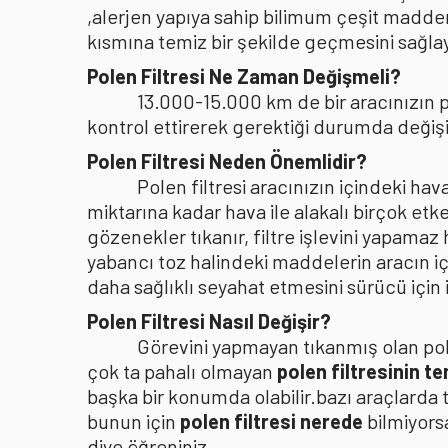
,alerjen yapıya sahip bilimum çeşit madden
kısmına temiz bir şekilde geçmesini sağlaya
Polen Filtresi Ne Zaman Değişmeli?
13.000-15.000 km de bir aracınızın po
kontrol ettirerek gerektiği durumda değişi
Polen Filtresi Neden Önemlidir?
Polen filtresi aracınızın içindeki h
miktarına kadar hava ile alakalı birçok etke
gözenekler tıkanır, filtre işlevini yapamaz
yabancı toz halindeki maddelerin aracın i
daha sağlıklı seyahat etmesini sürücü içi
Polen Filtresi Nasıl Değişir?
Görevini yapmayan tıkanmış olan pole
çok ta pahalı olmayan
polen filtresinin t
başka bir konumda olabilir.bazı araçlarda 
bunun için
polen filtresi nerede
bilmiyors
diye öğreniniz