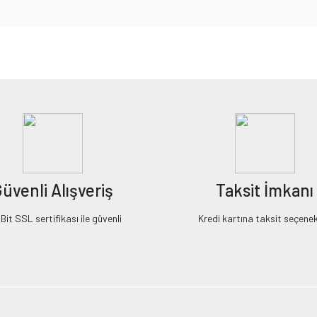
iz gördüğünüz noktaları öneri formunu kullanarak tarafımıza iletebilirsiniz.
Bu ürüne ilk yorumu siz yapın!
Yorum Yaz
üvenli Alışveriş
Taksit İmkanı
it SSL sertifikası ile güvenli
Kredi kartına taksit seçenek
Gönder