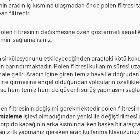
in aracın iç kısmına ulaşmadan önce polen filtresi t
n filtredir.
len filtresinin değişmesine özen göstermeli senelik p
mini sağlamalısınız.
ava sirkülasyonunu etkileyeceğinden araçtaki kötü k
n barındırmaktadır. Polen filtresi kullanım süresi uza
 hale gelir. Aracın içine giren temiz hava ile doğrud
çine girmesine engel olduğundan yolcuların özellikle
n ise hem temiz hem de güvenli sürüş yapmasını sağla
n filtresinin değişimi gerekmektedir polen filtresi n
emizleme
işlevi olmadığından yenisi ile değiştirilmesi
torpido kapağının arka kısmında iken başka bir araçt
anız ilk yapmanız gereken araç kullanma klavuzunu