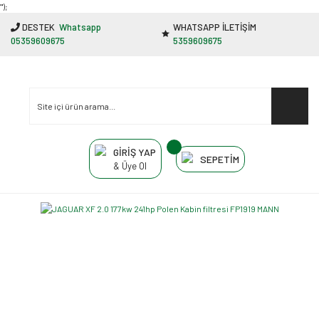
"');
DESTEK
Whatsapp
WHATSAPP İLETİŞİM
05359609675
5359609675
GİRİŞ YAP
SEPETİM
& Üye Ol