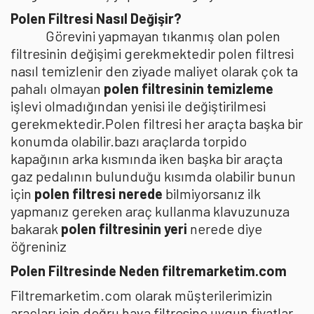
Polen Filtresi Nasıl Değişir?
Görevini yapmayan tıkanmış olan polen
filtresinin değişimi gerekmektedir polen filtresi
nasıl temizlenir den ziyade maliyet olarak çok ta
pahalı olmayan
polen filtresinin temizleme
işlevi olmadığından yenisi ile değiştirilmesi
gerekmektedir.Polen filtresi her araçta başka bir
konumda olabilir.bazı araçlarda torpido
kapağının arka kısmında iken başka bir araçta
gaz pedalının bulunduğu kısımda olabilir bunun
için
polen filtresi nerede
bilmiyorsanız ilk
yapmanız gereken araç kullanma klavuzunuza
bakarak
polen filtresinin yeri
nerede diye
öğreniniz
Polen Filtresinde Neden filtremarketim.com
Filtremarketim.com olarak müşterilerimizin
araçları için doğru hava filtresine uygun fiyatlar