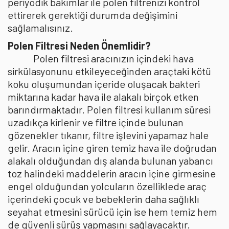
periyodik bakımlar ile polen filtrenizi kontrol
ettirerek gerektiği durumda değişimini
sağlamalısınız.
Polen Filtresi Neden Önemlidir?
Polen filtresi aracınızın içindeki hava
sirkülasyonunu etkileyeceğinden araçtaki kötü
koku oluşumundan içeride oluşacak bakteri
miktarına kadar hava ile alakalı birçok etken
barındırmaktadır. Polen filtresi kullanım süresi
uzadıkça kirlenir ve filtre içinde bulunan
gözenekler tıkanır, filtre işlevini yapamaz hale
gelir. Aracın içine giren temiz hava ile doğrudan
alakalı olduğundan dış alanda bulunan yabancı
toz halindeki maddelerin aracın içine girmesine
engel olduğundan yolcuların özelliklede araç
içerindeki çocuk ve bebeklerin daha sağlıklı
seyahat etmesini sürücü için ise hem temiz hem
de güvenli sürüş yapmasını sağlayacaktır.