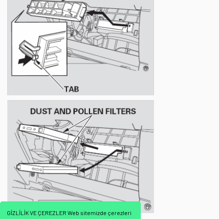
GİZLİLİK VE ÇEREZLER Web sitemizde çerezleri