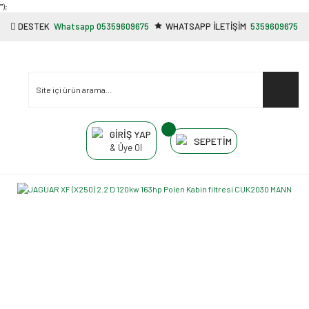
"');
DESTEK
Whatsapp 05359609675
WHATSAPP İLETİŞİM
5359609675
GİRİŞ YAP
SEPETİM
& Üye Ol