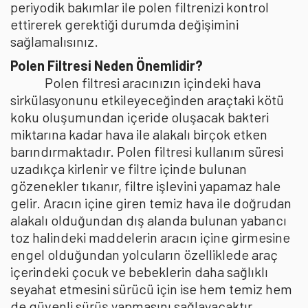
periyodik bakımlar ile polen filtrenizi kontrol
ettirerek gerektiği durumda değişimini
sağlamalısınız.
Polen Filtresi Neden Önemlidir?
Polen filtresi aracınızın içindeki hava
sirkülasyonunu etkileyeceğinden araçtaki kötü
koku oluşumundan içeride oluşacak bakteri
miktarına kadar hava ile alakalı birçok etken
barındırmaktadır. Polen filtresi kullanım süresi
uzadıkça kirlenir ve filtre içinde bulunan
gözenekler tıkanır, filtre işlevini yapamaz hale
gelir. Aracın içine giren temiz hava ile doğrudan
alakalı olduğundan dış alanda bulunan yabancı
toz halindeki maddelerin aracın içine girmesine
engel olduğundan yolcuların özelliklede araç
içerindeki çocuk ve bebeklerin daha sağlıklı
seyahat etmesini sürücü için ise hem temiz hem
de güvenli sürüş yapmasını sağlayacaktır.