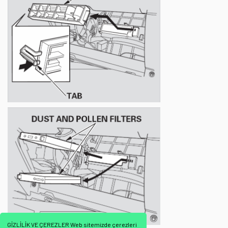
GİZLİLİK VE ÇEREZLER Web sitemizde çerezleri