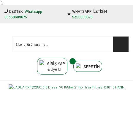
"');
DESTEK
Whatsapp
WHATSAPP İLETİŞİM
05359609675
5359609675
GİRİŞ YAP
SEPETİM
& Üye Ol