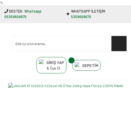
"');
DESTEK
Whatsapp
WHATSAPP İLETİŞİM
05359609675
5359609675
GİRİŞ YAP
SEPETİM
& Üye Ol