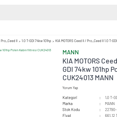
/ Pro_Ceed II
1.0 T-GDI 74kw 101hp
KIA MOTORS Ceed II / Pro_Ceed II 1.0 T-GD
MANN
KIA MOTORS Ceed I
GDI 74kw 101hp Pol
CUK24013 MANN
Yorum Yap
Kategori
1.0 T-G
Marka
MANN
Stok Kodu
22790
Fiyat
661,12 