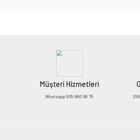
Bu ürünün fiyat bilgisi, resim, ürün açıklamalarında ve diğer konularda yeters
Görüş ve önerileriniz için teşekkür ederiz.
Ürün resmi kalitesiz, bozuk veya görüntülenemiyor.
Ürün açıklamasında eksik bilgiler bulunuyor.
Ürün bilgilerinde hatalar bulunuyor.
Ürün fiyatı diğer sitelerden daha pahalı.
Müşteri Hizmetleri
G
Bu ürüne benzer farklı alternatifler olmalı.
Whatsapp 535 960 96 75
256B