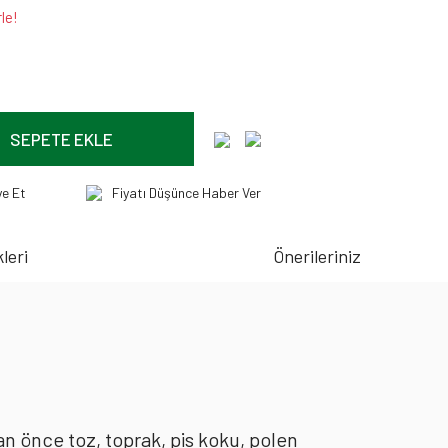
le!
SEPETE EKLE
ye Et
Fiyatı Düşünce Haber Ver
leri
Önerileriniz
an önce toz, toprak, pis koku, polen