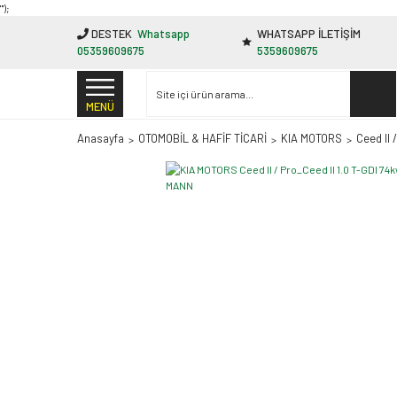
"');
DESTEK
Whatsapp
WHATSAPP İLETİŞİM
05359609675
5359609675
MENÜ
Anasayfa
OTOMOBİL & HAFİF TİCARİ
KIA MOTORS
Ceed II 