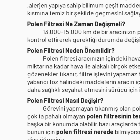
,alerjen yapıya sahip bilimum çeşit madden
kısmına temiz bir şekilde geçmesini sağlaya
Polen Filtresi Ne Zaman Değişmeli?
13.000-15.000 km de bir aracınızın po
kontrol ettirerek gerektiği durumda değişi
Polen Filtresi Neden Önemlidir?
Polen filtresi aracınızın içindeki h
miktarına kadar hava ile alakalı birçok etke
gözenekler tıkanır, filtre işlevini yapamaz
yabancı toz halindeki maddelerin aracın i
daha sağlıklı seyahat etmesini sürücü içi
Polen Filtresi Nasıl Değişir?
Görevini yapmayan tıkanmış olan pole
çok ta pahalı olmayan
polen filtresinin t
başka bir konumda olabilir.bazı araçlarda 
bunun için
polen filtresi nerede
bilmiyors
diye öğreniniz