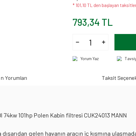
* 101,10 TL den başlayan taksitler
793,34 TL
Yorum Yaz
Tavsi
n Yorumları
Taksit Seçenek
ı
DI 74kw 101hp Polen Kabin filtresi CUK24013 MANN
rda dışarıdan gelen havanın aracın iç kısmına ulaşmad