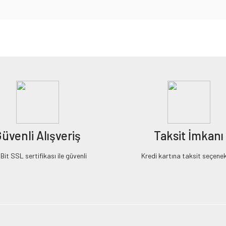
iz gördüğünüz noktaları öneri formunu kullanarak tarafımıza iletebilirsiniz.
Bu ürüne ilk yorumu siz yapın!
Yorum Yaz
üvenli Alışveriş
Taksit İmkanı
it SSL sertifikası ile güvenli
Kredi kartına taksit seçenek
Gönder