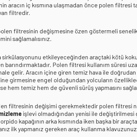
in aracın iç kısmına ulaşmadan önce polen filtresi t
n filtredir.
len filtresinin değişmesine özen göstermeli senelik p
mini sağlamalısınız.
ava sirkülasyonunu etkileyeceğinden araçtaki kötü k
n barındırmaktadır. Polen filtresi kullanım süresi uza
 hale gelir. Aracın içine giren temiz hava ile doğrud
çine girmesine engel olduğundan yolcuların özellikle
n ise hem temiz hem de güvenli sürüş yapmasını sağla
n filtresinin değişimi gerekmektedir polen filtresi n
emizleme
işlevi olmadığından yenisi ile değiştirilmesi
torpido kapağının arka kısmında iken başka bir araçt
anız ilk yapmanız gereken araç kullanma klavuzunu