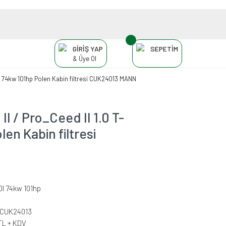
GİRİŞ YAP
SEPETİM
& Üye Ol
I 74kw 101hp Polen Kabin filtresi CUK24013 MANN
I / Pro_Ceed II 1.0 T-
en Kabin filtresi
DI 74kw 101hp
-CUK24013
TL + KDV