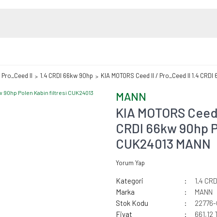
/ Pro_Ceed II
1.4 CRDI 66kw 90hp
KIA MOTORS Ceed II / Pro_Ceed II 1.4 CRDI
MANN
KIA MOTORS Ceed I
CRDI 66kw 90hp Po
CUK24013 MANN
Yorum Yap
Kategori
1.4 CR
Marka
MANN
Stok Kodu
22776
Fiyat
661,12 