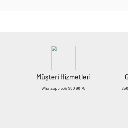
Bu ürünün fiyat bilgisi, resim, ürün açıklamalarında ve diğer konularda yeters
Görüş ve önerileriniz için teşekkür ederiz.
Ürün resmi kalitesiz, bozuk veya görüntülenemiyor.
Ürün açıklamasında eksik bilgiler bulunuyor.
Ürün bilgilerinde hatalar bulunuyor.
Ürün fiyatı diğer sitelerden daha pahalı.
Müşteri Hizmetleri
G
Bu ürüne benzer farklı alternatifler olmalı.
Whatsapp 535 960 96 75
256B