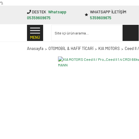
"');
DESTEK
Whatsapp
WHATSAPP İLETİŞİM
05359609675
5359609675
MENÜ
Anasayfa
OTOMOBİL & HAFİF TİCARİ
KIA MOTORS
Ceed II 