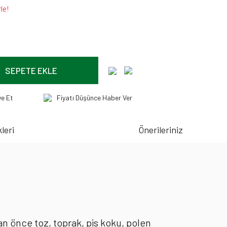
le!
SEPETE EKLE
ye Et
Fiyatı Düşünce Haber Ver
leri
Önerileriniz
an önce toz, toprak, pis koku, polen