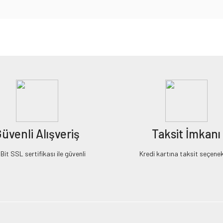
iz gördüğünüz noktaları öneri formunu kullanarak tarafımıza iletebilirsiniz.
Bu ürüne ilk yorumu siz yapın!
Yorum Yaz
üvenli Alışveriş
Taksit İmkanı
it SSL sertifikası ile güvenli
Kredi kartına taksit seçenek
Gönder