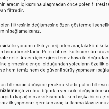
in aracın iç kısmına ulaşmadan önce polen filtresi t
n filtredir.
len filtresinin değişmesine özen göstermeli senelik p
mini sağlamalısınız.
ava sirkülasyonunu etkileyeceğinden araçtaki kötü k
n barındırmaktadır. Polen filtresi kullanım süresi uza
 hale gelir. Aracın içine giren temiz hava ile doğrud
çine girmesine engel olduğundan yolcuların özellikle
n ise hem temiz hem de güvenli sürüş yapmasını sağla
n filtresinin değişimi gerekmektedir polen filtresi n
emizleme
işlevi olmadığından yenisi ile değiştirilmesi
torpido kapağının arka kısmında iken başka bir araçt
anız ilk yapmanız gereken araç kullanma klavuzunu