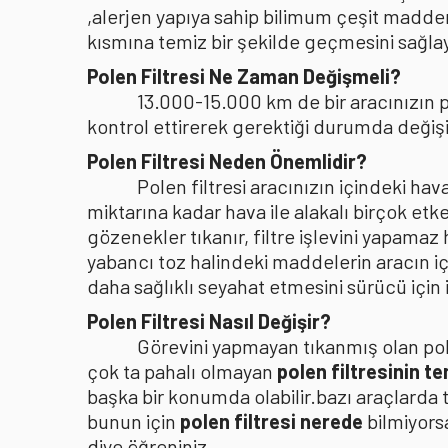
,alerjen yapıya sahip bilimum çeşit madden
kısmına temiz bir şekilde geçmesini sağlaya
Polen Filtresi Ne Zaman Değişmeli?
13.000-15.000 km de bir aracınızın po
kontrol ettirerek gerektiği durumda değişi
Polen Filtresi Neden Önemlidir?
Polen filtresi aracınızın içindeki h
miktarına kadar hava ile alakalı birçok etke
gözenekler tıkanır, filtre işlevini yapamaz
yabancı toz halindeki maddelerin aracın i
daha sağlıklı seyahat etmesini sürücü içi
Polen Filtresi Nasıl Değişir?
Görevini yapmayan tıkanmış olan pole
çok ta pahalı olmayan
polen filtresinin t
başka bir konumda olabilir.bazı araçlarda 
bunun için
polen filtresi nerede
bilmiyors
diye öğreniniz