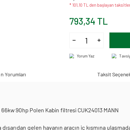
* 101,10 TL den başlayan taksitler
793,34 TL
Yorum Yaz
Tavsi
n Yorumları
Taksit Seçenek
I 66kw 90hp Polen Kabin filtresi CUK24013 MANN
rda dışarıdan gelen havanın aracın iç kısmına ulaşmad