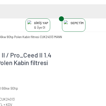
GİRİŞ YAP
SEPETİM
& Üye Ol
 66kw 90hp Polen Kabin filtresi CUK24013 MANN
I / Pro_Ceed II 1.4
len Kabin filtresi
DI 66kw 90hp
-CUK24013
TL + KDV