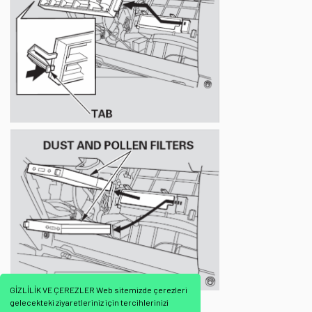
GİZLİLİK VE ÇEREZLER Web sitemizde çerezleri
gelecekteki ziyaretleriniz için tercihlerinizi