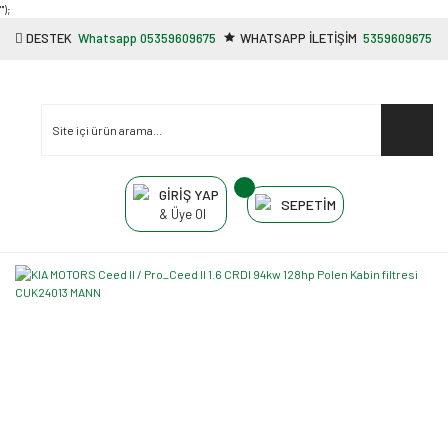
"');
DESTEK
Whatsapp 05359609675
WHATSAPP İLETİŞİM
5359609675
GİRİŞ YAP
SEPETİM
& Üye Ol