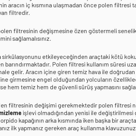
in aracın iç kısmına ulaşmadan önce polen filtresi t
n filtredir.
len filtresinin değişmesine özen göstermeli senelik p
mini sağlamalısınız.
ava sirkülasyonunu etkileyeceğinden araçtaki kötü k
n barındırmaktadır. Polen filtresi kullanım süresi uza
 hale gelir. Aracın içine giren temiz hava ile doğrud
çine girmesine engel olduğundan yolcuların özellikle
n ise hem temiz hem de güvenli sürüş yapmasını sağla
n filtresinin değişimi gerekmektedir polen filtresi n
emizleme
işlevi olmadığından yenisi ile değiştirilmesi
torpido kapağının arka kısmında iken başka bir araçt
anız ilk yapmanız gereken araç kullanma klavuzunu