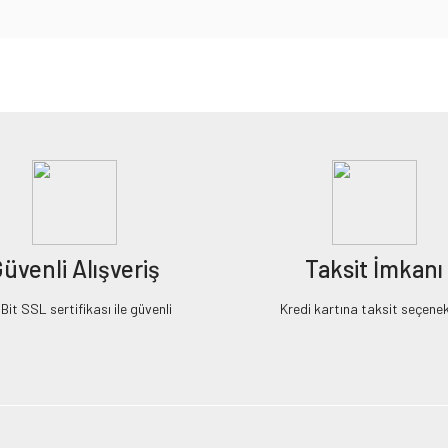
iz gördüğünüz noktaları öneri formunu kullanarak tarafımıza iletebilirsiniz.
Bu ürüne ilk yorumu siz yapın!
Yorum Yaz
üvenli Alışveriş
Taksit İmkanı
it SSL sertifikası ile güvenli
Kredi kartına taksit seçenek
Gönder