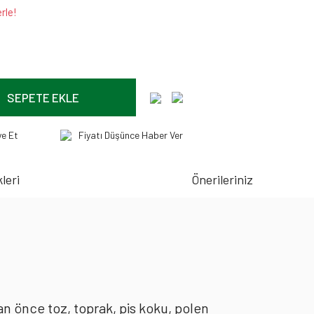
rle!
SEPETE EKLE
ye Et
Fiyatı Düşünce Haber Ver
leri
Önerileriniz
an önce toz, toprak, pis koku, polen