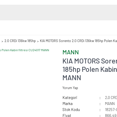
o
2.0 CRDi 136kw 185hp
KIA MOTORS Sorento 2.0 CRDi 136kw 185hp Polen Kab
MANN
KIA MOTORS Soren
185hp Polen Kabin
MANN
Yorum Yap
Kategori
2.0 CR
Marka
MANN
Stok Kodu
18257-
Fiyat
866,49