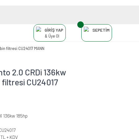
GİRİŞ YAP
SEPETİM
& Üye Ol
in filtresi CU24017 MANN
to 2.0 CRDi 136kw
 filtresi CU24017
Di 136kw 185hp
CU24017
 TL + KDV