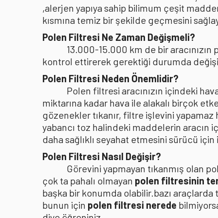
,alerjen yapıya sahip bilimum çeşit madden
kısmına temiz bir şekilde geçmesini sağlaya
Polen Filtresi Ne Zaman Değişmeli?
13.000-15.000 km de bir aracınızın po
kontrol ettirerek gerektiği durumda değişi
Polen Filtresi Neden Önemlidir?
Polen filtresi aracınızın içindeki h
miktarına kadar hava ile alakalı birçok etke
gözenekler tıkanır, filtre işlevini yapamaz
yabancı toz halindeki maddelerin aracın i
daha sağlıklı seyahat etmesini sürücü içi
Polen Filtresi Nasıl Değişir?
Görevini yapmayan tıkanmış olan pole
çok ta pahalı olmayan
polen filtresinin t
başka bir konumda olabilir.bazı araçlarda 
bunun için
polen filtresi nerede
bilmiyors
diye öğreniniz