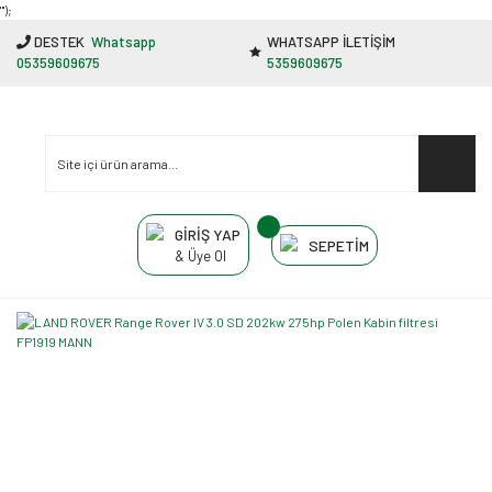
"');
DESTEK
Whatsapp
WHATSAPP İLETİŞİM
05359609675
5359609675
GİRİŞ YAP
SEPETİM
& Üye Ol