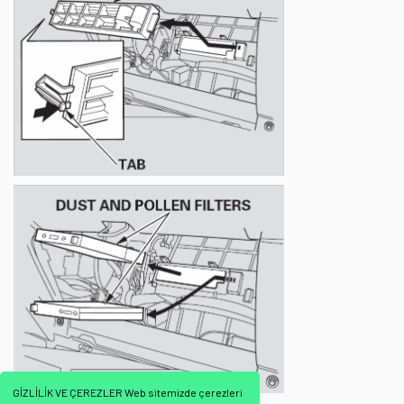
GİZLİLİK VE ÇEREZLER Web sitemizde çerezleri