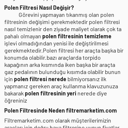
Polen Filtresi Nasıl Değişir?
Görevini yapmayan tıkanmış olan polen
filtresinin değişimi gerekmektedir polen filtresi
nasıl temizlenir den ziyade maliyet olarak çok ta
pahalı olmayan
polen filtresinin temizleme
işlevi olmadığından yenisi ile değiştirilmesi
gerekmektedir.Polen filtresi her araçta başka bir
konumda olabilir.bazı araçlarda torpido
kapağının arka kısmında iken başka bir araçta
gaz pedalının bulunduğu kısımda olabilir bunun
için
polen filtresi nerede
bilmiyorsanız ilk
yapmanız gereken araç kullanma klavuzunuza
bakarak
polen filtresinin yeri
nerede diye
öğreniniz
Polen Filtresinde Neden filtremarketim.com
Filtremarketim.com olarak müşterilerimizin
araçları için doğru hava filtresine uygun fiyatlar