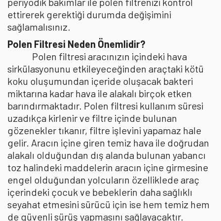
periyodik bakımlar ile polen filtrenizi kontrol
ettirerek gerektiği durumda değişimini
sağlamalısınız.
Polen Filtresi Neden Önemlidir?
Polen filtresi aracınızın içindeki hava
sirkülasyonunu etkileyeceğinden araçtaki kötü
koku oluşumundan içeride oluşacak bakteri
miktarına kadar hava ile alakalı birçok etken
barındırmaktadır. Polen filtresi kullanım süresi
uzadıkça kirlenir ve filtre içinde bulunan
gözenekler tıkanır, filtre işlevini yapamaz hale
gelir. Aracın içine giren temiz hava ile doğrudan
alakalı olduğundan dış alanda bulunan yabancı
toz halindeki maddelerin aracın içine girmesine
engel olduğundan yolcuların özelliklede araç
içerindeki çocuk ve bebeklerin daha sağlıklı
seyahat etmesini sürücü için ise hem temiz hem
de güvenli sürüş yapmasını sağlayacaktır.