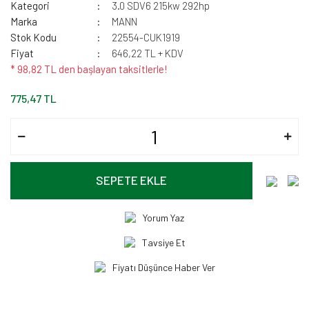
Kategori
3.0 SDV6 215kw 292hp
Marka
MANN
Stok Kodu
22554-CUK1919
Fiyat
646,22 TL + KDV
* 98,82 TL den başlayan taksitlerle!
775,47 TL
SEPETE EKLE
Yorum Yaz
Tavsiye Et
Fiyatı Düşünce Haber Ver