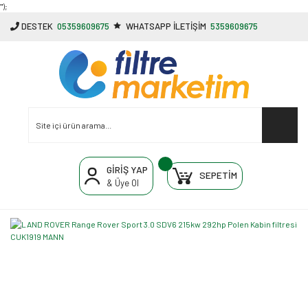
"');
DESTEK
05359609675
WHATSAPP İLETİŞİM
5359609675
GİRİŞ YAP
SEPETİM
& Üye Ol