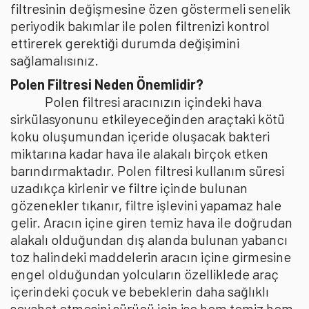
filtresinin değişmesine özen göstermeli senelik
periyodik bakımlar ile polen filtrenizi kontrol
ettirerek gerektiği durumda değişimini
sağlamalısınız.
Polen Filtresi Neden Önemlidir?
Polen filtresi aracınızın içindeki hava
sirkülasyonunu etkileyeceğinden araçtaki kötü
koku oluşumundan içeride oluşacak bakteri
miktarına kadar hava ile alakalı birçok etken
barındırmaktadır. Polen filtresi kullanım süresi
uzadıkça kirlenir ve filtre içinde bulunan
gözenekler tıkanır, filtre işlevini yapamaz hale
gelir. Aracın içine giren temiz hava ile doğrudan
alakalı olduğundan dış alanda bulunan yabancı
toz halindeki maddelerin aracın içine girmesine
engel olduğundan yolcuların özelliklede araç
içerindeki çocuk ve bebeklerin daha sağlıklı
seyahat etmesini sürücü için ise hem temiz hem