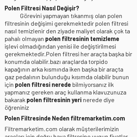
Polen Filtresi Nasıl Değişir?
Görevini yapmayan tıkanmış olan polen
filtresinin değişimi gerekmektedir polen filtresi
nasıl temizlenir den ziyade maliyet olarak çok ta
pahalı olmayan
polen filtresinin temizleme
işlevi olmadığından yenisi ile değiştirilmesi
gerekmektedir.Polen filtresi her araçta başka bir
konumda olabilir.bazı araçlarda torpido
kapağının arka kısmında iken başka bir araçta
gaz pedalının bulunduğu kısımda olabilir bunun
için
polen filtresi nerede
bilmiyorsanız ilk
yapmanız gereken araç kullanma klavuzunuza
bakarak
polen filtresinin yeri
nerede diye
öğreniniz
Polen Filtresinde Neden filtremarketim.com
Filtremarketim.com olarak müşterilerimizin
araçları için doğru hava filtresine uygun fiyatlar