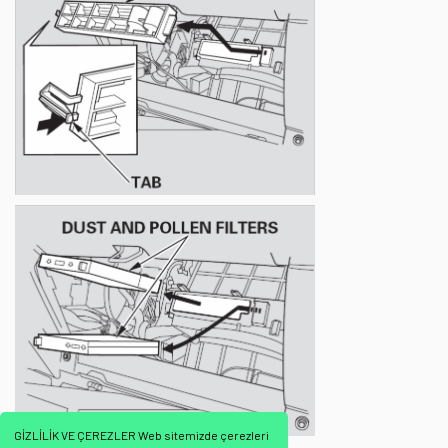
GİZLİLİK VE ÇEREZLER Web sitemizde çerezleri