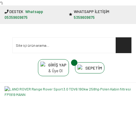
"');
DESTEK
Whatsapp
WHATSAPP İLETİŞİM
05359609675
5359609675
GİRİŞ YAP
SEPETİM
& Üye Ol