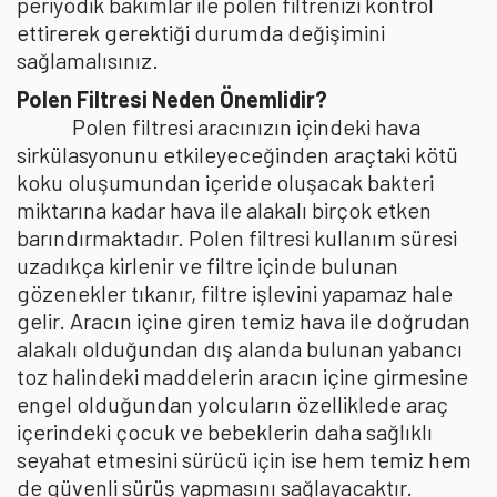
periyodik bakımlar ile polen filtrenizi kontrol
ettirerek gerektiği durumda değişimini
sağlamalısınız.
Polen Filtresi Neden Önemlidir?
Polen filtresi aracınızın içindeki hava
sirkülasyonunu etkileyeceğinden araçtaki kötü
koku oluşumundan içeride oluşacak bakteri
miktarına kadar hava ile alakalı birçok etken
barındırmaktadır. Polen filtresi kullanım süresi
uzadıkça kirlenir ve filtre içinde bulunan
gözenekler tıkanır, filtre işlevini yapamaz hale
gelir. Aracın içine giren temiz hava ile doğrudan
alakalı olduğundan dış alanda bulunan yabancı
toz halindeki maddelerin aracın içine girmesine
engel olduğundan yolcuların özelliklede araç
içerindeki çocuk ve bebeklerin daha sağlıklı
seyahat etmesini sürücü için ise hem temiz hem
de güvenli sürüş yapmasını sağlayacaktır.