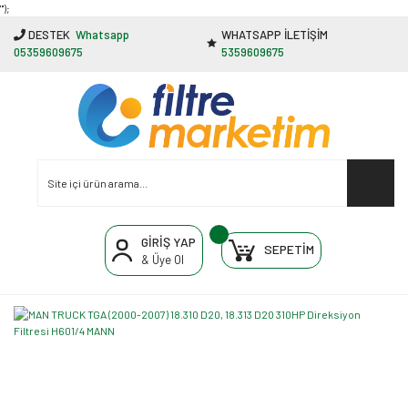
"');
DESTEK
Whatsapp
WHATSAPP İLETİŞİM
05359609675
5359609675
GİRİŞ YAP
SEPETİM
& Üye Ol