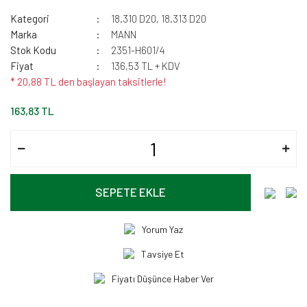
Kategori
18.310 D20, 18.313 D20
Marka
MANN
Stok Kodu
2351-H601/4
Fiyat
136,53 TL + KDV
* 20,88 TL den başlayan taksitlerle!
163,83 TL
SEPETE EKLE
Yorum Yaz
Tavsiye Et
Fiyatı Düşünce Haber Ver