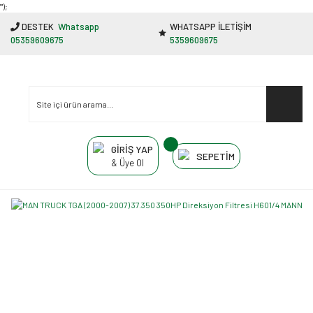
"');
DESTEK
Whatsapp
WHATSAPP İLETİŞİM
05359609675
5359609675
GİRİŞ YAP
SEPETİM
& Üye Ol