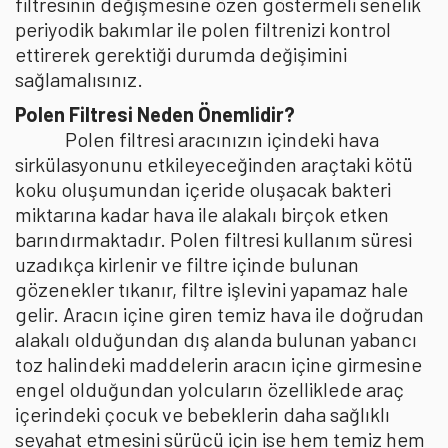
filtresinin değişmesine özen göstermeli senelik
periyodik bakımlar ile polen filtrenizi kontrol
ettirerek gerektiği durumda değişimini
sağlamalısınız.
Polen Filtresi Neden Önemlidir?
Polen filtresi aracınızın içindeki hava
sirkülasyonunu etkileyeceğinden araçtaki kötü
koku oluşumundan içeride oluşacak bakteri
miktarına kadar hava ile alakalı birçok etken
barındırmaktadır. Polen filtresi kullanım süresi
uzadıkça kirlenir ve filtre içinde bulunan
gözenekler tıkanır, filtre işlevini yapamaz hale
gelir. Aracın içine giren temiz hava ile doğrudan
alakalı olduğundan dış alanda bulunan yabancı
toz halindeki maddelerin aracın içine girmesine
engel olduğundan yolcuların özelliklede araç
içerindeki çocuk ve bebeklerin daha sağlıklı
seyahat etmesini sürücü için ise hem temiz hem