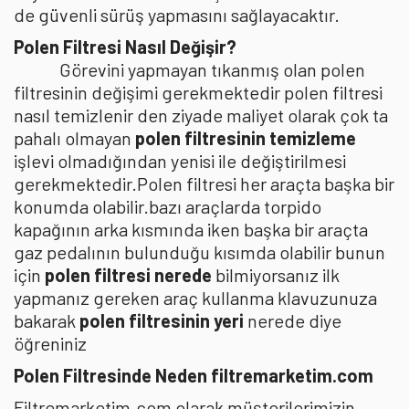
de güvenli sürüş yapmasını sağlayacaktır.
Polen Filtresi Nasıl Değişir?
Görevini yapmayan tıkanmış olan polen
filtresinin değişimi gerekmektedir polen filtresi
nasıl temizlenir den ziyade maliyet olarak çok ta
pahalı olmayan
polen filtresinin temizleme
işlevi olmadığından yenisi ile değiştirilmesi
gerekmektedir.Polen filtresi her araçta başka bir
konumda olabilir.bazı araçlarda torpido
kapağının arka kısmında iken başka bir araçta
gaz pedalının bulunduğu kısımda olabilir bunun
için
polen filtresi nerede
bilmiyorsanız ilk
yapmanız gereken araç kullanma klavuzunuza
bakarak
polen filtresinin yeri
nerede diye
öğreniniz
Polen Filtresinde Neden filtremarketim.com
Filtremarketim.com olarak müşterilerimizin