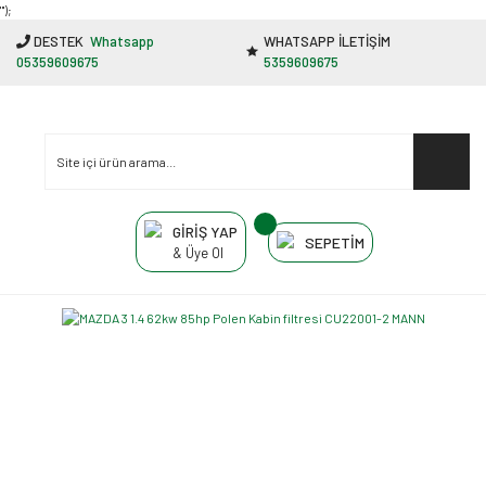
"');
DESTEK
Whatsapp
WHATSAPP İLETİŞİM
05359609675
5359609675
GİRİŞ YAP
SEPETİM
& Üye Ol