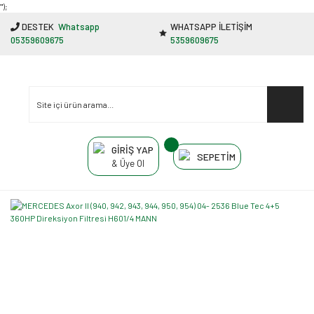
"');
DESTEK
Whatsapp
WHATSAPP İLETİŞİM
05359609675
5359609675
GİRİŞ YAP
SEPETİM
& Üye Ol