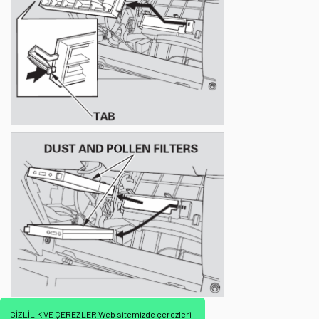
GİZLİLİK VE ÇEREZLER Web sitemizde çerezleri