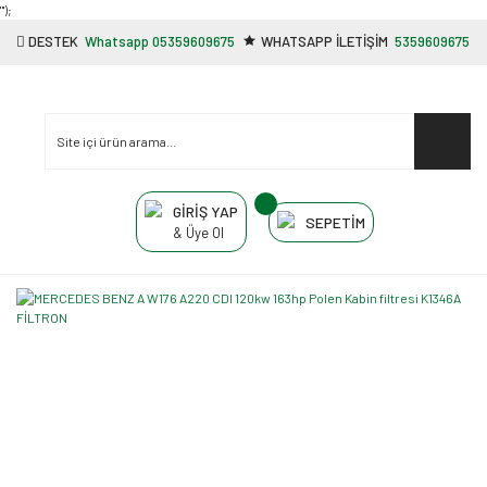
"');
DESTEK
Whatsapp 05359609675
WHATSAPP İLETİŞİM
5359609675
GİRİŞ YAP
SEPETİM
& Üye Ol