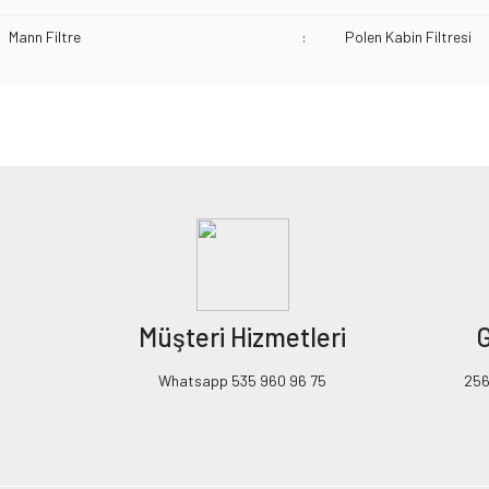
Mann Filtre
:
Polen Kabin Filtresi
Bu ürünün fiyat bilgisi, resim, ürün açıklamalarında ve diğer konularda yeters
Görüş ve önerileriniz için teşekkür ederiz.
Ürün resmi kalitesiz, bozuk veya görüntülenemiyor.
Ürün açıklamasında eksik bilgiler bulunuyor.
Ürün bilgilerinde hatalar bulunuyor.
Ürün fiyatı diğer sitelerden daha pahalı.
Müşteri Hizmetleri
G
Bu ürüne benzer farklı alternatifler olmalı.
Whatsapp 535 960 96 75
256B