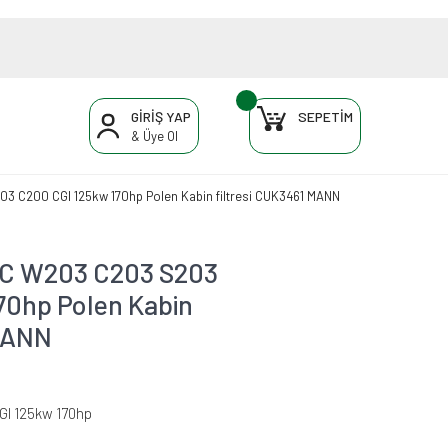
GİRİŞ YAP
SEPETİM
& Üye Ol
C200 CGI 125kw 170hp Polen Kabin filtresi CUK3461 MANN
C W203 C203 S203
70hp Polen Kabin
 MANN
GI 125kw 170hp