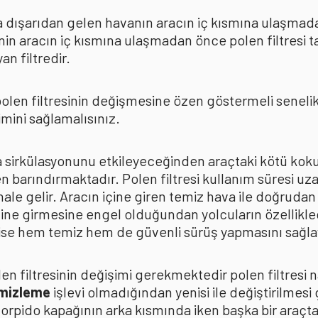
rda dışarıdan gelen havanın aracın iç kısmına ulaşmad
in aracın iç kısmına ulaşmadan önce polen filtresi t
n filtredir.
len filtresinin değişmesine özen göstermeli senelik p
mini sağlamalısınız.
ava sirkülasyonunu etkileyeceğinden araçtaki kötü k
n barındırmaktadır. Polen filtresi kullanım süresi uza
 hale gelir. Aracın içine giren temiz hava ile doğrud
çine girmesine engel olduğundan yolcuların özellikle
n ise hem temiz hem de güvenli sürüş yapmasını sağla
n filtresinin değişimi gerekmektedir polen filtresi n
emizleme
işlevi olmadığından yenisi ile değiştirilmesi
torpido kapağının arka kısmında iken başka bir araçt