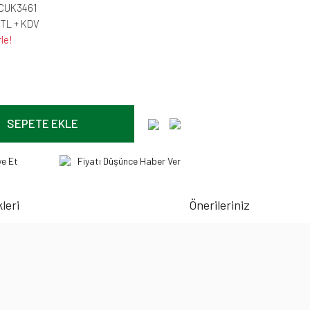
CUK3461
 TL + KDV
le!
SEPETE EKLE
ye Et
Fiyatı Düşünce Haber Ver
leri
Önerileriniz
N