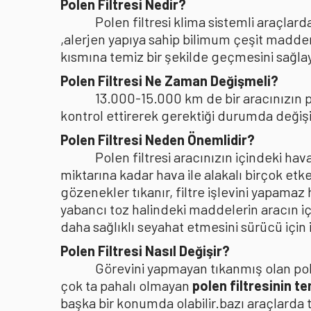
Polen Filtresi Nedir?
Polen filtresi klima sistemli araçla
,alerjen yapıya sahip bilimum çeşit madden
kısmına temiz bir şekilde geçmesini sağlaya
Polen Filtresi Ne Zaman Değişmeli?
13.000-15.000 km de bir aracınızın po
kontrol ettirerek gerektiği durumda değişi
Polen Filtresi Neden Önemlidir?
Polen filtresi aracınızın içindeki h
miktarına kadar hava ile alakalı birçok etke
gözenekler tıkanır, filtre işlevini yapamaz
yabancı toz halindeki maddelerin aracın i
daha sağlıklı seyahat etmesini sürücü içi
Polen Filtresi Nasıl Değişir?
Görevini yapmayan tıkanmış olan pole
çok ta pahalı olmayan
polen filtresinin t
başka bir konumda olabilir.bazı araçlarda 