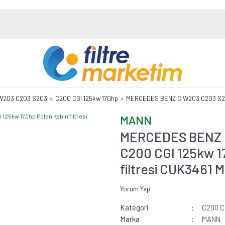
W203 C203 S203
C200 CGI 125kw 170hp
MERCEDES BENZ C W203 C203 S203 
MANN
MERCEDES BENZ 
C200 CGI 125kw 1
filtresi CUK3461
Yorum Yap
Kategori
C200 C
Marka
MANN