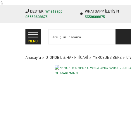
"');
DESTEK
Whatsapp
WHATSAPP İLETİŞİM
05359609675
5359609675
MENÜ
Anasayfa
OTOMOBİL & HAFİF TİCARİ
MERCEDES BENZ
C 