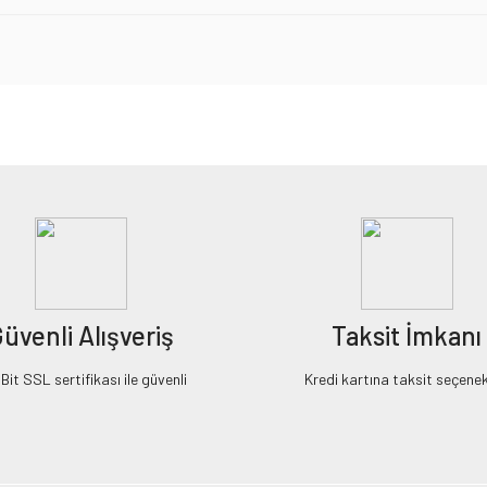
iz gördüğünüz noktaları öneri formunu kullanarak tarafımıza iletebilirsiniz.
Bu ürüne ilk yorumu siz yapın!
Yorum Yaz
üvenli Alışveriş
Taksit İmkanı
it SSL sertifikası ile güvenli
Kredi kartına taksit seçenek