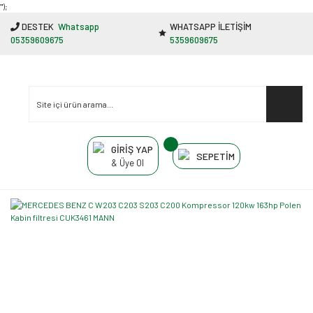
"');
DESTEK
Whatsapp
WHATSAPP İLETİŞİM
05359609675
5359609675
GİRİŞ YAP
SEPETİM
& Üye Ol