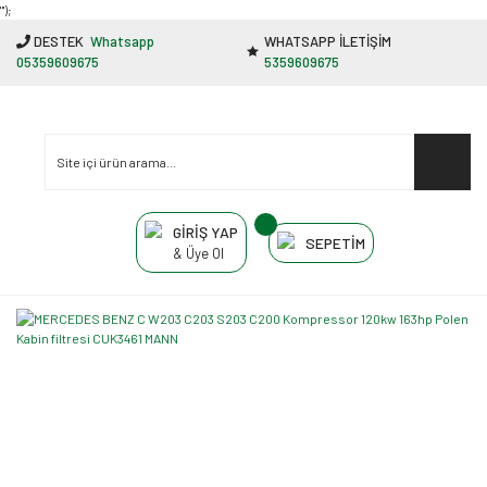
"');
DESTEK
Whatsapp
WHATSAPP İLETİŞİM
05359609675
5359609675
GİRİŞ YAP
SEPETİM
& Üye Ol