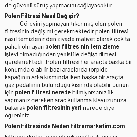
de güvenli sürüş yapmasını sağlayacaktır.
Polen Filtresi Nasıl Değişir?
Görevini yapmayan tıkanmış olan polen
filtresinin değişimi gerekmektedir polen filtresi
nasıl temizlenir den ziyade maliyet olarak çok ta
pahalı olmayan
polen filtresinin temizleme
işlevi olmadığından yenisi ile değiştirilmesi
gerekmektedir.Polen filtresi her araçta başka bir
konumda olabilir.bazı araçlarda torpido
kapağının arka kısmında iken başka bir araçta
gaz pedalının bulunduğu kısımda olabilir bunun
için
polen filtresi nerede
bilmiyorsanız ilk
yapmanız gereken araç kullanma klavuzunuza
bakarak
polen filtresinin yeri
nerede diye
öğreniniz
Polen Filtresinde Neden filtremarketim.com
Filtremarketim.com olarak müşterilerimizin