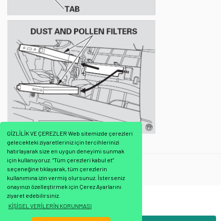
GİZLİLİK VE ÇEREZLER Web sitemizde çerezleri
gelecekteki ziyaretleriniz için tercihlerinizi
hatırlayarak size en uygun deneyimi sunmak
için kullanıyoruz. “Tüm çerezleri kabul et”
Mann Filtre
:
Polen Kabin Filtresi
seçeneğine tıklayarak, tüm çerezlerin
kullanımına izin vermiş olursunuz. İsterseniz
onayınızı özelleştirmek için Çerez Ayarlarını
ziyaret edebilirsiniz.
Bu ürünün fiyat bilgisi, resim, ürün açıklamalarında ve diğer konularda
KİŞİSEL VERİLERİN KORUNMASI
yetersiz gördüğünüz noktaları öneri formunu kullanarak tarafımıza
Bu ürüne ilk yorumu siz yapın!