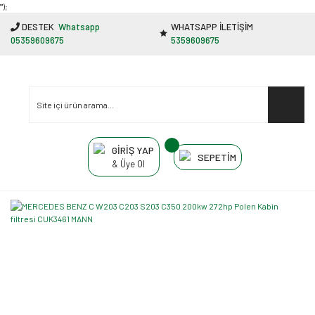
"');
DESTEK
Whatsapp
WHATSAPP İLETİŞİM
05359609675
5359609675
GİRİŞ YAP
SEPETİM
& Üye Ol