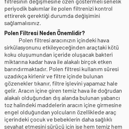
filtresinin değişmesine özen göstermeli senelik
periyodik bakımlar ile polen filtrenizi kontrol
ettirerek gerektiği durumda değişimini
sağlamalısınız.
Polen Filtresi Neden Önemlidir?
Polen filtresi aracınızın içindeki hava
sirkülasyonunu etkileyeceğinden araçtaki kötü
koku oluşumundan içeride oluşacak bakteri
miktarına kadar hava ile alakalı birçok etken
barındırmaktadır. Polen filtresi kullanım süresi
uzadıkça kirlenir ve filtre içinde bulunan
gözenekler tıkanır, filtre işlevini yapamaz hale
gelir. Aracın içine giren temiz hava ile doğrudan
alakalı olduğundan dış alanda bulunan yabancı
toz halindeki maddelerin aracın içine girmesine
engel olduğundan yolcuların özelliklede araç
içerindeki çocuk ve bebeklerin daha sağlıklı
seyahat etmesini sürücü için ise hem temiz hem