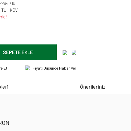
PP841/10
1 TL + KDV
rle!
SEPETE EKLE
ye Et
Fiyatı Düşünce Haber Ver
leri
Önerileriniz
TRON