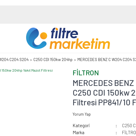
W204 C204 S204
C250 CDI 150kw 204hp
MERCEDES BENZ C W204 C204 S204 
FİLTRON
MERCEDES BENZ 
C250 CDI 150kw 2
Filtresi PP841/10
Yorum Yap
Kategori
C250 C
Marka
FİLTR