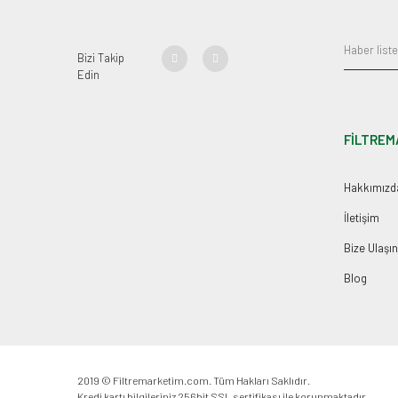
Bizi Takip
Edin
FİLTREM
Hakkımızd
İletişim
Bize Ulaşın
Blog
2019 © Filtremarketim.com. Tüm Hakları Saklıdır.
Kredi kartı bilgileriniz 256bit SSL sertifikası ile korunmaktadır.