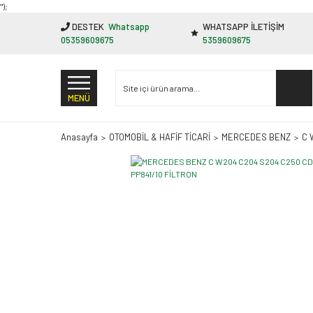
"');
DESTEK
Whatsapp
WHATSAPP İLETİŞİM
05359609675
5359609675
MENÜ
Anasayfa
OTOMOBİL & HAFİF TİCARİ
MERCEDES BENZ
C 