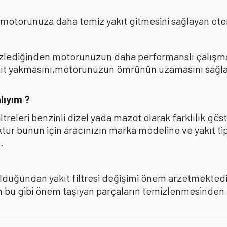
 motorunuza daha temiz yakıt gitmesini sağlayan oto
mizlediğinden motorunuzun daha performanslı çalışması
akıt yakmasını,motorunuzun ömrünün uzamasını sağla
lıyım ?
iltreleri benzinli dizel yada mazot olarak farklılık 
oktur bunun için aracınızın marka modeline ve yakıt ti
.
olduğundan yakıt filtresi değişimi önem arzetmektedir
u gibi önem taşıyan parçaların temizlenmesinden ise