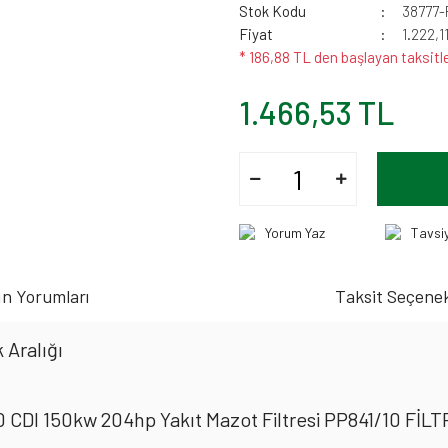
Stok Kodu
38777-
Fiyat
1.222,1
* 186,88 TL den başlayan taksitle
1.466,53 TL
Yorum Yaz
Tavsi
n Yorumları
Taksit Seçenek
 Aralığı
I 150kw 204hp Yakıt Mazot Filtresi PP841/10 FİL