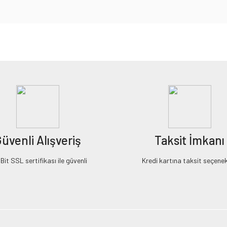
iz gördüğünüz noktaları öneri formunu kullanarak tarafımıza iletebilirsiniz.
Bu ürüne ilk yorumu siz yapın!
Yorum Yaz
üvenli Alışveriş
Taksit İmkanı
it SSL sertifikası ile güvenli
Kredi kartına taksit seçenek
Gönder