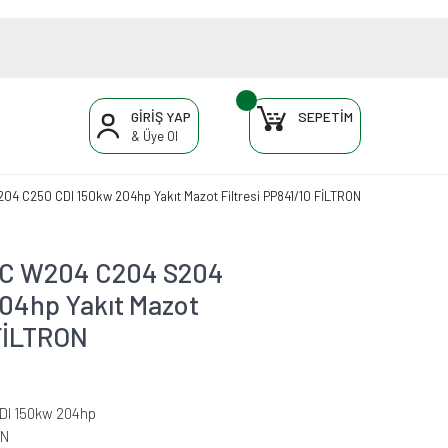
GİRİŞ YAP
SEPETİM
& Üye Ol
C250 CDI 150kw 204hp Yakıt Mazot Filtresi PP841/10 FİLTRON
C W204 C204 S204
04hp Yakıt Mazot
 FİLTRON
DI 150kw 204hp
ON