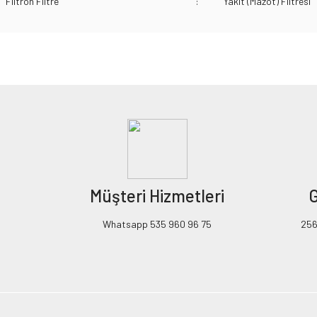
Filtron Filtre
:
Yakıt (Mazot) Filtresi
Bu ürünün fiyat bilgisi, resim, ürün açıklamalarında ve diğer konularda yeters
Görüş ve önerileriniz için teşekkür ederiz.
Ürün resmi kalitesiz, bozuk veya görüntülenemiyor.
Ürün açıklamasında eksik bilgiler bulunuyor.
Ürün bilgilerinde hatalar bulunuyor.
Ürün fiyatı diğer sitelerden daha pahalı.
Müşteri Hizmetleri
G
Bu ürüne benzer farklı alternatifler olmalı.
Whatsapp 535 960 96 75
256B