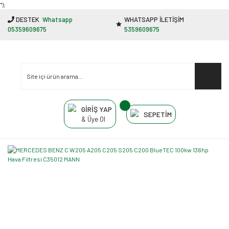
"');
DESTEK
Whatsapp
WHATSAPP İLETİŞİM
05359609675
5359609675
GİRİŞ YAP
SEPETİM
& Üye Ol