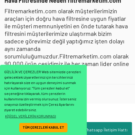
Hava Filtresinde Neden filtremarketim.com
Filtremarketim.com olarak müşterilerimizin
araçları için doğru hava filtresine uygun fiyatlar
ile müşteri memnuniyetini en önde tutarak hava
filtresini müşterilerimize ulaştırmak bizim
sadece görevimiz değil yaptığımız işten dolayı
aynı zamanda
sorumluluğumuzdur.Filtremarketim.com olarak
90.000 ürün çeşidimiz ile her zaman lider online
filtre satıcısıyız.
GİZLİLİK VE ÇEREZLER Web sitemizde çerezleri
gelecekteki ziyaretleriniz için tercihlerinizi
hatırlayarak size en uygun deneyimi sunmak
için kullanıyoruz. “Tüm çerezleri kabul et”
Mann Filtre
:
Hava Filtresi
seçeneğine tıklayarak, tüm çerezlerin
kullanımına izin vermiş olursunuz. İsterseniz
onayınızı özelleştirmek için Çerez Ayarlarını
ziyaret edebilirsiniz.
Bu ürünün fiyat bilgisi, resim, ürün açıklamalarında ve diğer konularda
KİŞİSEL VERİLERİN KORUNMASI
yetersiz gördüğünüz noktaları öneri formunu kullanarak tarafımıza
Bu ürüne ilk yorumu siz yapın!
iletebilirsiniz.
TÜM ÇEREZLERİ KABUL ET
Whatsapp İletişim Hattı