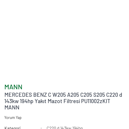
MANN
MERCEDES BENZ C W205 A205 C205 S205 C220 d
143kw 194hp Yakıt Mazot Filtresi PU11002zKIT
MANN
Yorum Yap
Kategori
C220 d 143kw 194hp