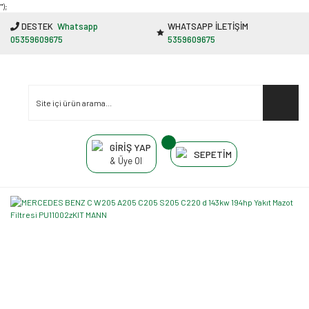
"');
DESTEK
Whatsapp
WHATSAPP İLETİŞİM
05359609675
5359609675
GİRİŞ YAP
SEPETİM
& Üye Ol