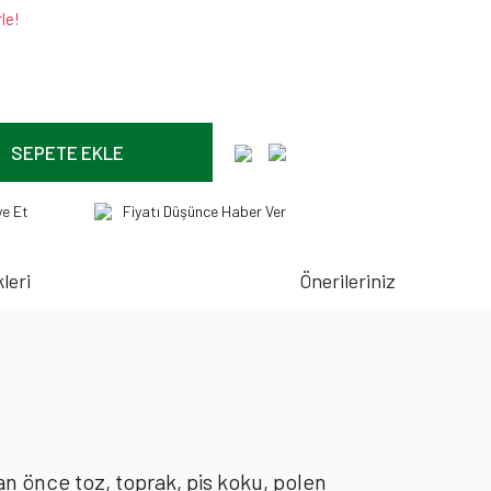
le!
SEPETE EKLE
ye Et
Fiyatı Düşünce Haber Ver
leri
Önerileriniz
an önce toz, toprak, pis koku, polen