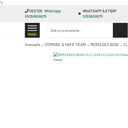
"');
DESTEK
Whatsapp
WHATSAPP İLETİŞİM
05359609675
5359609675
MENÜ
Anasayfa
OTOMOBİL & HAFİF TİCARİ
MERCEDES BENZ
CL