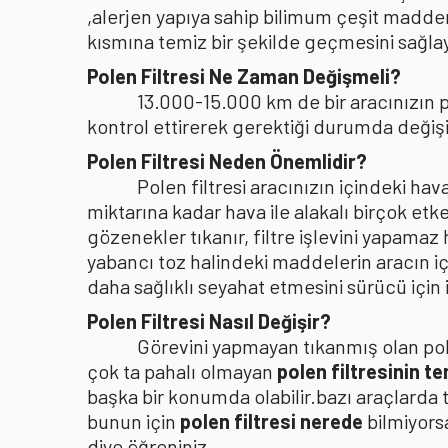
,alerjen yapıya sahip bilimum çeşit madden
kısmına temiz bir şekilde geçmesini sağlaya
Polen Filtresi Ne Zaman Değişmeli?
13.000-15.000 km de bir aracınızın po
kontrol ettirerek gerektiği durumda değişi
Polen Filtresi Neden Önemlidir?
Polen filtresi aracınızın içindeki h
miktarına kadar hava ile alakalı birçok etke
gözenekler tıkanır, filtre işlevini yapamaz
yabancı toz halindeki maddelerin aracın i
daha sağlıklı seyahat etmesini sürücü içi
Polen Filtresi Nasıl Değişir?
Görevini yapmayan tıkanmış olan pole
çok ta pahalı olmayan
polen filtresinin t
başka bir konumda olabilir.bazı araçlarda 
bunun için
polen filtresi nerede
bilmiyors
diye öğreniniz