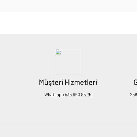
Bu ürünün fiyat bilgisi, resim, ürün açıklamalarında ve diğer konularda yeters
Görüş ve önerileriniz için teşekkür ederiz.
Ürün resmi kalitesiz, bozuk veya görüntülenemiyor.
Ürün açıklamasında eksik bilgiler bulunuyor.
Ürün bilgilerinde hatalar bulunuyor.
Ürün fiyatı diğer sitelerden daha pahalı.
Müşteri Hizmetleri
G
Bu ürüne benzer farklı alternatifler olmalı.
Whatsapp 535 960 96 75
256B