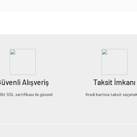
iz gördüğünüz noktaları öneri formunu kullanarak tarafımıza iletebilirsiniz.
Bu ürüne ilk yorumu siz yapın!
Yorum Yaz
üvenli Alışveriş
Taksit İmkanı
it SSL sertifikası ile güvenli
Kredi kartına taksit seçenek
Gönder