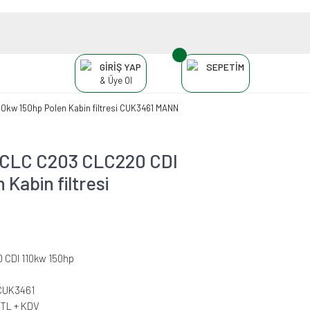
GİRİŞ YAP
SEPETİM
& Üye Ol
kw 150hp Polen Kabin filtresi CUK3461 MANN
CLC C203 CLC220 CDI
Kabin filtresi
 CDI 110kw 150hp
CUK3461
 TL + KDV