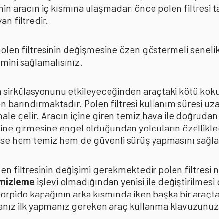
in aracın iç kısmına ulaşmadan önce polen filtresi t
n filtredir.
len filtresinin değişmesine özen göstermeli senelik p
mini sağlamalısınız.
ava sirkülasyonunu etkileyeceğinden araçtaki kötü k
n barındırmaktadır. Polen filtresi kullanım süresi uza
 hale gelir. Aracın içine giren temiz hava ile doğrud
çine girmesine engel olduğundan yolcuların özellikle
n ise hem temiz hem de güvenli sürüş yapmasını sağla
n filtresinin değişimi gerekmektedir polen filtresi n
emizleme
işlevi olmadığından yenisi ile değiştirilmesi
torpido kapağının arka kısmında iken başka bir araçt
anız ilk yapmanız gereken araç kullanma klavuzunu