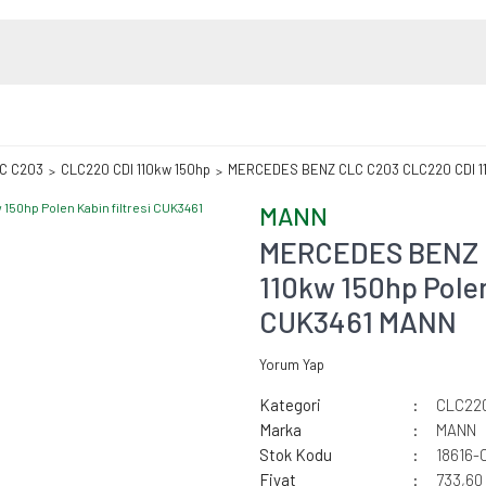
C C203
CLC220 CDI 110kw 150hp
MERCEDES BENZ CLC C203 CLC220 CDI 110
MANN
MERCEDES BENZ 
110kw 150hp Polen 
CUK3461 MANN
Yorum Yap
Kategori
CLC220
Marka
MANN
Stok Kodu
18616-
Fiyat
733,60