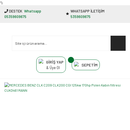
"');
DESTEK
Whatsapp
WHATSAPP İLETİŞİM
05359609675
5359609675
GİRİŞ YAP
SEPETİM
& Üye Ol