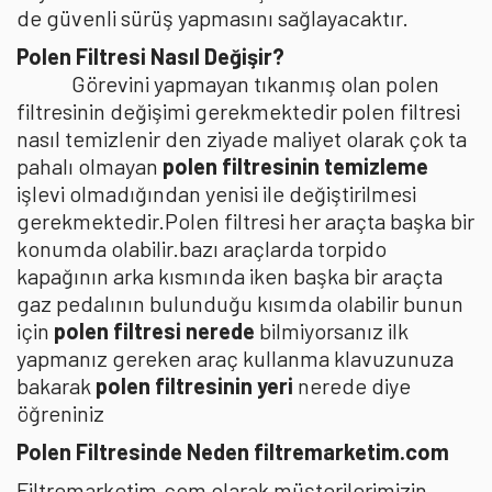
de güvenli sürüş yapmasını sağlayacaktır.
Polen Filtresi Nasıl Değişir?
Görevini yapmayan tıkanmış olan polen
filtresinin değişimi gerekmektedir polen filtresi
nasıl temizlenir den ziyade maliyet olarak çok ta
pahalı olmayan
polen filtresinin temizleme
işlevi olmadığından yenisi ile değiştirilmesi
gerekmektedir.Polen filtresi her araçta başka bir
konumda olabilir.bazı araçlarda torpido
kapağının arka kısmında iken başka bir araçta
gaz pedalının bulunduğu kısımda olabilir bunun
için
polen filtresi nerede
bilmiyorsanız ilk
yapmanız gereken araç kullanma klavuzunuza
bakarak
polen filtresinin yeri
nerede diye
öğreniniz
Polen Filtresinde Neden filtremarketim.com
Filtremarketim.com olarak müşterilerimizin