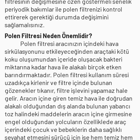
filtresinin değişmesine özen göstermeli senelik
periyodik bakımlar ile polen filtrenizi kontrol
ettirerek gerektiği durumda değişimini
sağlamalısınız.
Polen Filtresi Neden Önemlidir?
Polen filtresi aracınızın içindeki hava
sirkülasyonunu etkileyeceğinden araçtaki kötü
koku oluşumundan içeride oluşacak bakteri
miktarına kadar hava ile alakalı birçok etken
barındırmaktadır. Polen filtresi kullanım süresi
uzadıkça kirlenir ve filtre içinde bulunan
gözenekler tıkanır, filtre işlevini yapamaz hale
gelir. Aracın içine giren temiz hava ile doğrudan
alakalı olduğundan dış alanda bulunan yabancı
toz halindeki maddelerin aracın içine girmesine
engel olduğundan yolcuların özelliklede araç
içerindeki çocuk ve bebeklerin daha sağlıklı
seyahat etmesini sürücü için ise hem temiz hem