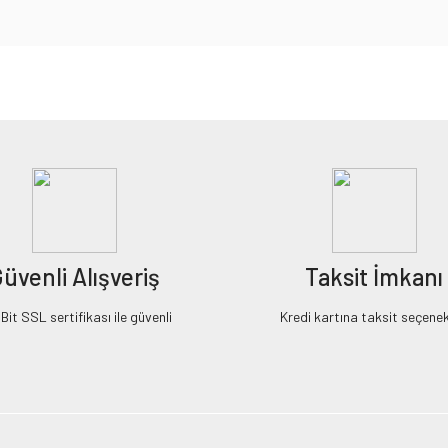
iz gördüğünüz noktaları öneri formunu kullanarak tarafımıza iletebilirsiniz.
Bu ürüne ilk yorumu siz yapın!
Yorum Yaz
üvenli Alışveriş
Taksit İmkanı
it SSL sertifikası ile güvenli
Kredi kartına taksit seçenek
Gönder