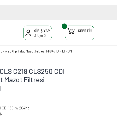
GİRİŞ YAP
SEPETİM
& Üye Ol
w 204hp Yakıt Mazot Filtresi PP841/10 FİLTRON
LS C218 CLS250 CDI
 Mazot Filtresi
N
 CDI 150kw 204hp
ON