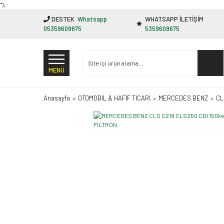
"');
DESTEK
Whatsapp
WHATSAPP İLETİŞİM
05359609675
5359609675
MENÜ
Anasayfa
OTOMOBİL & HAFİF TİCARİ
MERCEDES BENZ
CL