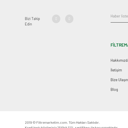
Bizi Takip
Edin
FİLTREM
Hakkımızd
İletişim
Bize Ulaşın
Blog
2019 © Filtremarketim.com. Tüm Hakları Saklıdır.
Kredi kartı bilgileriniz 256bit SSL sertifikası ile korunmaktadır.