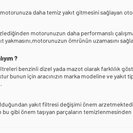
 motorunuza daha temiz yakıt gitmesini sağlayan oto
mizlediğinden motorunuzun daha performanslı çalışması
akıt yakmasını,motorunuzun ömrünün uzamasını sağla
lıyım ?
iltreleri benzinli dizel yada mazot olarak farklılık 
oktur bunun için aracınızın marka modeline ve yakıt ti
.
olduğundan yakıt filtresi değişimi önem arzetmektedir
u gibi önem taşıyan parçaların temizlenmesinden ise