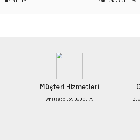
Filtron Filtre
:
Yakıt (Mazot) Filtresi
Bu ürünün fiyat bilgisi, resim, ürün açıklamalarında ve diğer konularda yeters
Görüş ve önerileriniz için teşekkür ederiz.
Ürün resmi kalitesiz, bozuk veya görüntülenemiyor.
Ürün açıklamasında eksik bilgiler bulunuyor.
Ürün bilgilerinde hatalar bulunuyor.
Ürün fiyatı diğer sitelerden daha pahalı.
Müşteri Hizmetleri
G
Bu ürüne benzer farklı alternatifler olmalı.
Whatsapp 535 960 96 75
256B