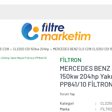
S C218
CLS250 CDI 150kw 204hp
MERCEDES BENZ CLS C218 CLS250 CDI 150k
FİLTRON
MERCEDES BENZ C
150kw 204hp Yakıt
PP841/10 FİLTRO
Yorum Yap
Kategori
CLS250
Marka
FİLTR