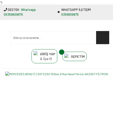
"');
DESTEK
Whatsapp
WHATSAPP İLETİŞİM
05359609675
5359609675
GİRİŞ YAP
SEPETİM
& Üye Ol